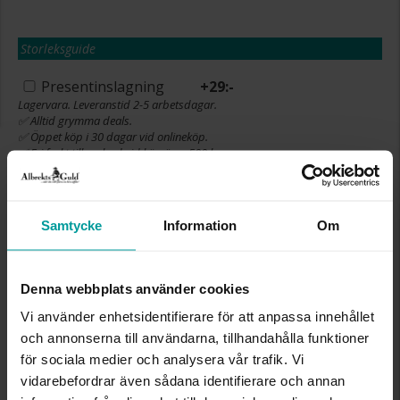
Storleksguide
Presentinslagning
+
29:-
Lagervara. Leveranstid 2-5 arbetsdagar.
✅ Alltid grymma deals.
✅ Öppet köp i 30 dagar vid onlineköp.
✅ Fri frakt till ombud vid köp över 500 kr.
LÄGG I VARUKORGEN
Samtycke
Information
Om
INFO
Denna webbplats använder cookies
Vi använder enhetsidentifierare för att anpassa innehållet
LÄNGD CA (CM)
42+3cm
och annonserna till användarna, tillhandahålla funktioner
VARUMÄRKE
Albrekts Guld
för sociala medier och analysera vår trafik. Vi
MATERIAL
Silver,Guldpläterat
vidarebefordrar även sådana identifierare och annan