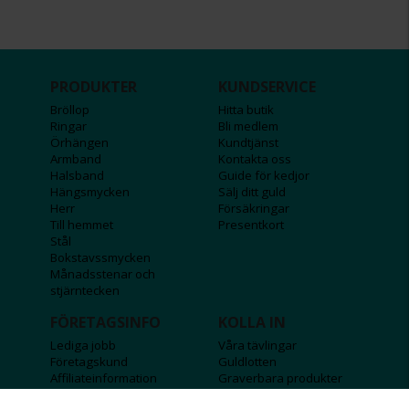
PRODUKTER
KUNDSERVICE
Bröllop
Hitta butik
Ringar
Bli medlem
Örhängen
Kundtjänst
Armband
Kontakta oss
Halsband
Guide för kedjor
Hängsmycken
Sälj ditt guld
Herr
Försäkringar
Till hemmet
Presentkort
Stål
Bokstavssmycken
Månadsstenar och
stjärntecken
FÖRETAGSINFO
KOLLA IN
Lediga jobb
Våra tävlingar
Företagskund
Guldlotten
Affiliateinformation
Graverbara produkter
Integritetspolicy
Rosa Bandet