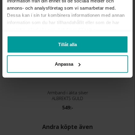
information från din enhet till de sociala medier och
Liknande produkter
annons- och analysföretag som vi samarbetar med.
Dessa kan i sin tur kombinera informationen med annan
information som du har tillhandahållit eller som de har
samlat in när du har använt deras tjänster.
Tillåt alla
Anpassa
Armband i äkta silver
ALBREKTS GULD
549:-
Andra köpte även