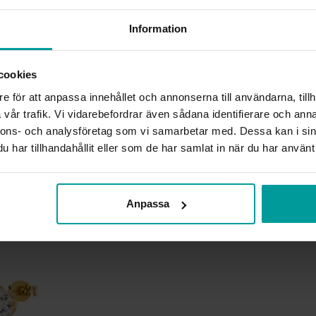
Information
BREDD CA (MM)
HÖJD CA (MM)
LÄNGD CA (CM)
cookies
VARUMÄRKE
MATERIAL
e för att anpassa innehållet och annonserna till användarna, tillh
ÄDELMETALL
vår trafik. Vi vidarebefordrar även sådana identifierare och anna
KEDJEMODELL
nnons- och analysföretag som vi samarbetar med. Dessa kan i sin
STEN/PÄRLA
har tillhandahållit eller som de har samlat in när du har använt 
VIKT CA (GRAM)
Liknande produkter
Anpassa