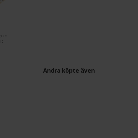
guld
LD
Andra köpte även