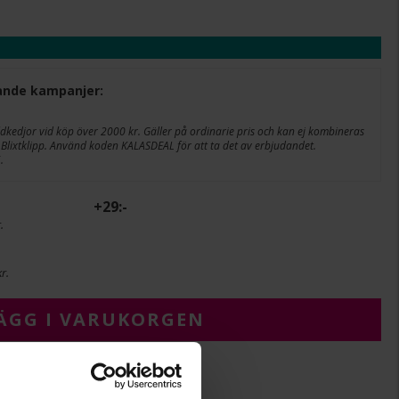
ljande kampanjer:
edjor vid köp över 2000 kr. Gäller på ordinarie pris och kan ej kombineras
Blixtklipp. Använd koden KALASDEAL för att ta det av erbjudandet.
.
+
29:-
.
r.
ÄGG I VARUKORGEN