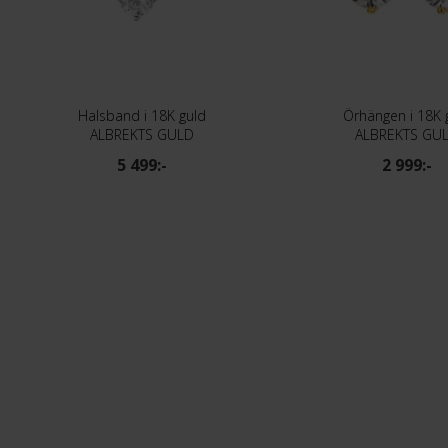
Halsband i 18K guld
Örhängen i 18K 
ALBREKTS GULD
ALBREKTS GU
5 499:-
2 999:-