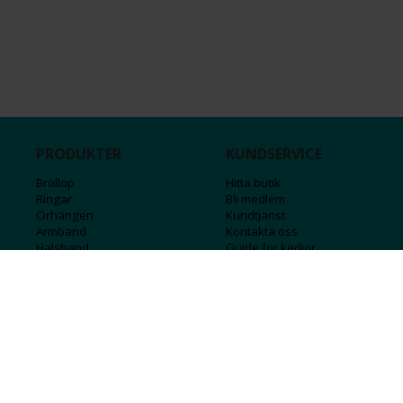
PRODUKTER
KUNDSERVICE
Bröllop
Hitta butik
Ringar
Bli medlem
Örhängen
Kundtjänst
Armband
Kontakta oss
Halsband
Guide för kedjor
Hängsmycken
Sälj ditt guld
Herr
Försäkringar
Till hemmet
Presentkort
Stål
Bokstavssmycken
Månadsstenar och stjärntecken