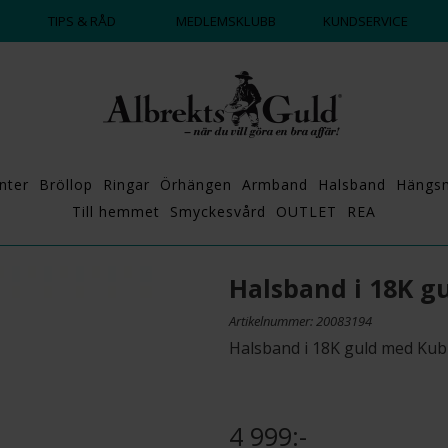
DAGS ATT POPPA?
💍💘
TIPS & RÅD
MEDLEMSKLUBB
KUNDSERVICE
nter
Bröllop
Ringar
Örhängen
Armband
Halsband
Hängs
Till hemmet
Smyckesvård
OUTLET
REA
Halsband i 18K g
Artikelnummer: 20083194
Halsband i 18K guld med Kub
4 999:-