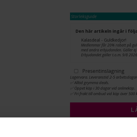
Storleksguide
Den här artikeln ingår i fö
Kalasdeal - Guldkedjor!
Medlemmar får 20% rabatt på guldk
med andra erbjudanden. Gäller ej 
Erbjudandet gäller t.o.m. 9/8 2026
Presentinslagning
Lagervara. Leveranstid 2-5 arbetsdagar
✅ Alltid grymma deals.
✅ Öppet köp i 30 dagar vid onlineköp.
✅ Fri frakt till ombud vid köp över 500 k
L
INFO