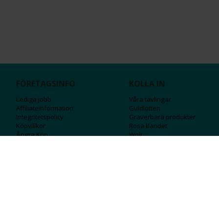
FÖRETAGSINFO
KOLLA IN
Lediga jobb
Våra tävlingar
Affiliateinformation
Guldlotten
Integritetspolicy
Graverbara produ
kter
Köpvillkor
Rosa Bandet
Ångra Köp
Wolt
Tips & råd
Black Friday
Bröllopsmässa
Alla erbjudanden