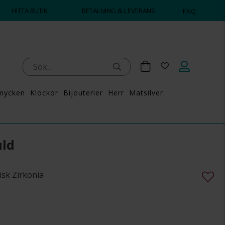
HITTA BUTIK
BETALNING & LEVERANS
FAQ
mycken
Klockor
Bijouterier
Herr
Matsilver
uld
isk Zirkonia