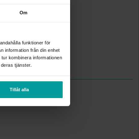
Om
5
5
42+3
Albrekts Guld
Guld
andahålla funktioner för
18K Gold
n information från din enhet
Box chain
 tur kombinera informationen
Kubisk zirkonia
deras tjänster.
1,55
Tillåt alla