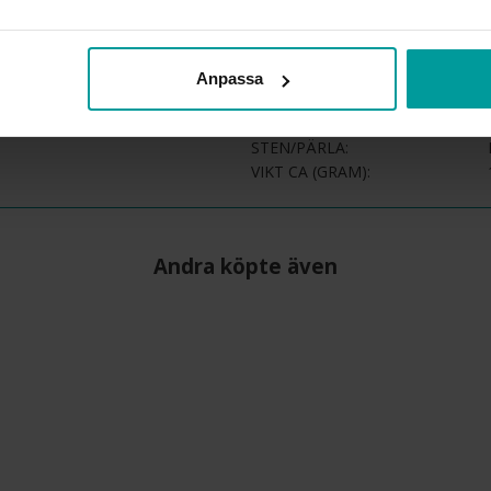
LÄNGD CA (CM)
VARUMÄRKE
Anpassa
MATERIAL
ÄDELMETALL
STEN/PÄRLA
VIKT CA (GRAM)
Andra köpte även