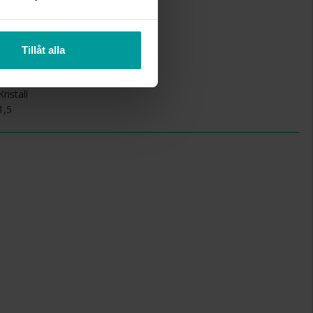
42+3
Albrekts Guld
Tillåt alla
Guld
18K Gold
Kristall
1,5