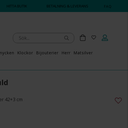
HITTA BUTIK
BETALNING & LEVERANS
FAQ
mycken
Klockor
Bijouterier
Herr
Matsilver
uld
ler 42+3 cm