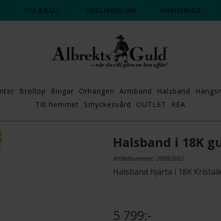
DAGS ATT POPPA?
💍💘
TIPS & RÅD
MEDLEMSKLUBB
KUNDSERVICE
nter
Bröllop
Ringar
Örhängen
Armband
Halsband
Hängs
Till hemmet
Smyckesvård
OUTLET
REA
Halsband i 18K g
Artikelnummer: 20092692
Halsband hjärta i 18K Kristal
5 799:-