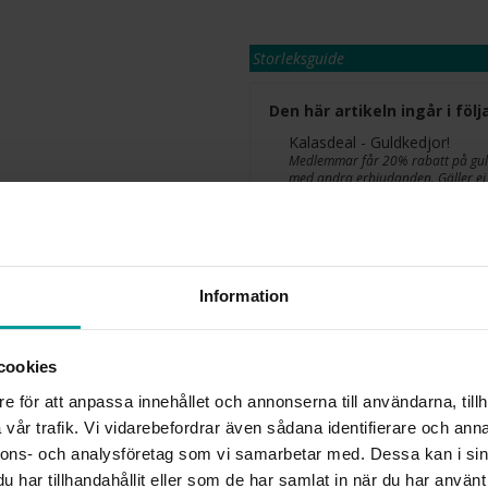
Storleksguide
Den här artikeln ingår i fö
Kalasdeal - Guldkedjor!
Medlemmar får 20% rabatt på guldk
med andra erbjudanden. Gäller ej 
Erbjudandet gäller t.o.m. 9/8 2026
Presentinslagning
Lagervara. Leveranstid 2-5 arbetsdagar
✅ Alltid grymma deals.
Information
✅ Öppet köp i 30 dagar vid onlineköp.
✅ Fri frakt till ombud vid köp över 500 k
cookies
L
e för att anpassa innehållet och annonserna till användarna, tillh
vår trafik. Vi vidarebefordrar även sådana identifierare och anna
nnons- och analysföretag som vi samarbetar med. Dessa kan i sin
har tillhandahållit eller som de har samlat in när du har använt 
INFO