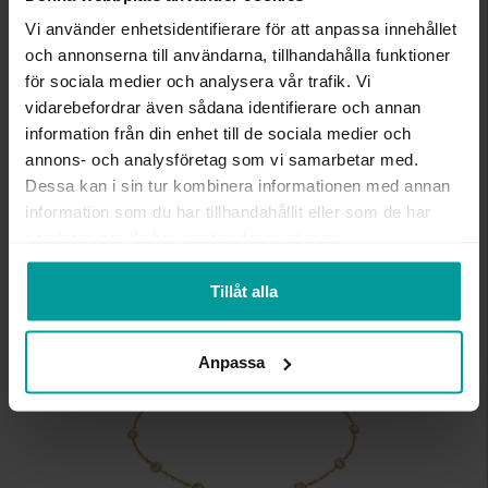
Vi använder enhetsidentifierare för att anpassa innehållet
INFO
och annonserna till användarna, tillhandahålla funktioner
för sociala medier och analysera vår trafik. Vi
LÄNGD CA (CM)
45
vidarebefordrar även sådana identifierare och annan
VARUMÄRKE
Albrekts Guld
information från din enhet till de sociala medier och
MATERIAL
Guld
annons- och analysföretag som vi samarbetar med.
ÄDELMETALL
18K Gold
Dessa kan i sin tur kombinera informationen med annan
STEN/PÄRLA
Kubisk zirkonia
information som du har tillhandahållit eller som de har
VIKT CA (GRAM)
3,80
samlat in när du har använt deras tjänster.
Liknande produkter
Tillåt alla
Kalasdeal
Anpassa