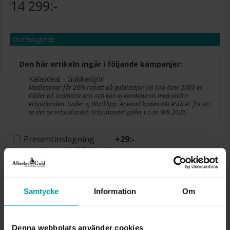
14 299:-
Storleksguide
Den här artikeln ingår i följande kampanjer:
Kalasdeal - Guldkedjor!
Medlemmar får 20% rabatt på guldkedjor vid köp över 2000 kr.
Gäller på ordinarie pris och kan ej kombineras med andra
erbjudanden. Gäller ej Blixtklipp. Använd koden KALASDEAL för att
ta det av erbjudandet. Erbjudandet gäller t.o.m. 9/8 2026.
Presentinslagning
+
29:-
Lagervara. Leveranstid 2-5 arbetsdagar.
✅ Alltid grymma deals.
✅ Öppet köp i 30 dagar vid onlineköp.
✅ Fri frakt till ombud vid köp över 500 kr.
Samtycke
Information
Om
LÄGG I VARUKORGEN
Denna webbplats använder cookies