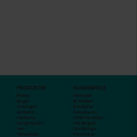
PRODUKTER
KUNDSERVICE
Bröllop
Hitta butik
Ringar
Bli medlem
Örhängen
Kundtjänst
Armband
Kontakta oss
Halsband
Guide för kedjor
Hängsmycken
Sälj ditt guld
Herr
Försäkringar
Till hemmet
Presentkort