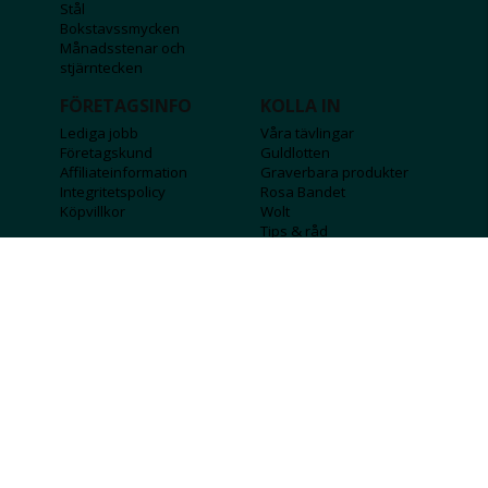
Stål
Bokstavssmycken
Månadsstenar och
stjärntecken
FÖRETAGSINFO
KOLLA IN
Lediga jobb
Våra tävlingar
Företagskund
Guldlotten
Affiliateinformation
Graverbara produkter
Integritetspolicy
Rosa Bandet
Köpvillkor
Wolt
Tips & råd
Black Friday
Bröllopsmässa
Alla erbjudanden
FÖLJ OSS
MISSA INGA DEALS!