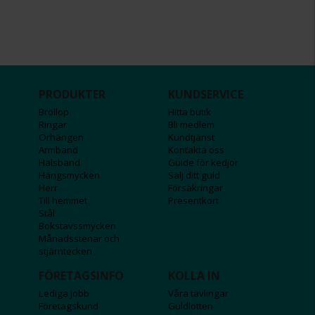
PRODUKTER
KUNDSERVICE
Bröllop
Hitta butik
Ringar
Bli medlem
Örhängen
Kundtjänst
Armband
Kontakta oss
Halsband
Guide för kedjor
Hängsmycken
Sälj ditt guld
Herr
Försäkringar
Till hemmet
Presentkort
Stål
Bokstavssmycken
Månadsstenar och
stjärntecken
FÖRETAGSINFO
KOLLA IN
Lediga jobb
Våra tävlingar
Företagskund
Guldlotten