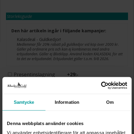
Storleksguide
Den här artikeln ingår i följande kampanjer:
Kalasdeal - Guldkedjor!
Medlemmar får 20% rabatt på guldkedjor vid köp över 2000 kr.
Gäller på ordinarie pris och kan ej kombineras med andra
erbjudanden. Gäller ej Blixtklipp. Använd koden KALASDEAL för att
ta det av erbjudandet. Erbjudandet gäller t.o.m. 9/8 2026.
Presentinslagning
+
29:-
Lagervara. Leveranstid 2-5 arbetsdagar.
✅ Alltid grymma deals.
✅ Öppet köp i 30 dagar vid onlineköp.
✅ Fri frakt till ombud vid köp över 500 kr.
Samtycke
Information
Om
LÄGG I VARUKORGEN
Denna webbplats använder cookies
Vi använder enhetsidentifierare för att anpassa innehållet