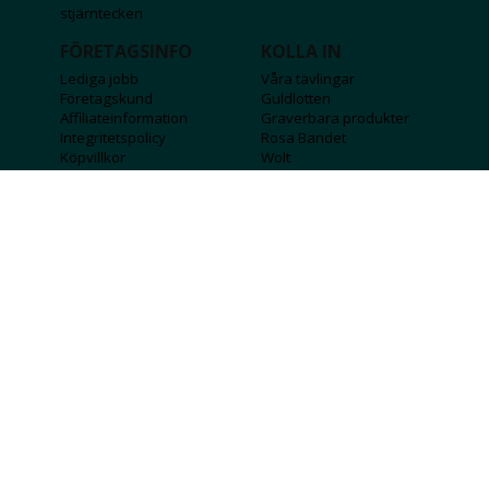
stjärntecken
FÖRETAGSINFO
KOLLA IN
Lediga jobb
Våra tävlingar
Företagskund
Guldlotten
Affiliateinformation
Graverbara produkter
Integritetspolicy
Rosa Bandet
Köpvillkor
Wolt
Tips & råd
Black Friday
Bröllopsmässa
Alla erbjudanden
FÖLJ OSS
MISSA INGA DEALS!
SKICKA
Jag godkänner att personlig information