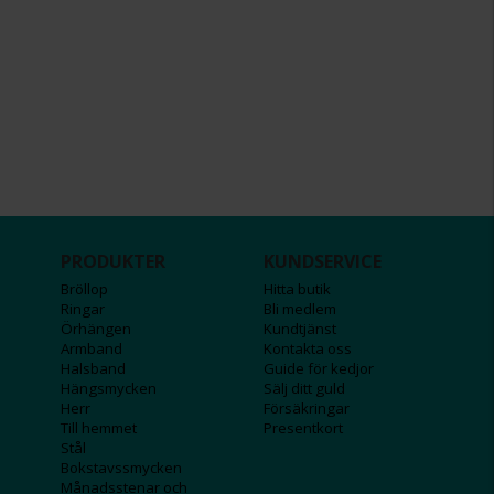
PRODUKTER
KUNDSERVICE
Bröllop
Hitta butik
Ringar
Bli medlem
Örhängen
Kundtjänst
Armband
Kontakta oss
Halsband
Guide för kedjor
Hängsmycken
Sälj ditt guld
Herr
Försäkringar
Till hemmet
Presentkort
Stål
Bokstavssmycken
Månadsstenar och