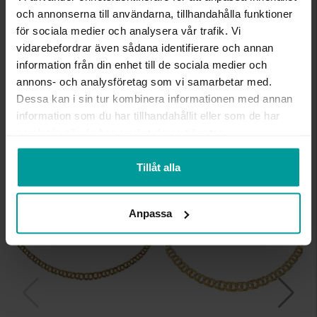
INFO
och annonserna till användarna, tillhandahålla funktioner
för sociala medier och analysera vår trafik. Vi
BREDD CA (MM)
4.0-8.0
vidarebefordrar även sådana identifierare och annan
LÄNGD CA (CM)
42
information från din enhet till de sociala medier och
VARUMÄRKE
Albrekts Guld
annons- och analysföretag som vi samarbetar med.
MATERIAL
Guld
Dessa kan i sin tur kombinera informationen med annan
ÄDELMETALL
18K Gold
information som du har tillhandahållit eller som de har
KEDJEMODELL
Bismarck
samlat in när du har använt deras tjänster.
VIKT CA (GRAM)
20.00
Tillåt alla
Liknande produkter
Kalasdeal
Kalasdeal
Anpassa