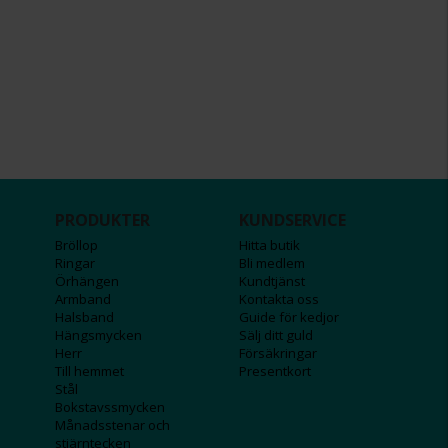
PRODUKTER
KUNDSERVICE
Bröllop
Hitta butik
Ringar
Bli medlem
Örhängen
Kundtjänst
Armband
Kontakta oss
Halsband
Guide för kedjor
Hängsmycken
Sälj ditt guld
Herr
Försäkringar
Till hemmet
Presentkort
Stål
Bokstavssmycken
Månadsstenar och
stjärntecken