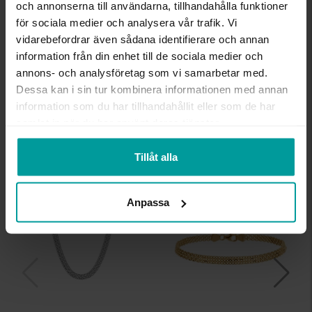
och annonserna till användarna, tillhandahålla funktioner
INFO
för sociala medier och analysera vår trafik. Vi
vidarebefordrar även sådana identifierare och annan
BREDD CA (MM)
4.5
information från din enhet till de sociala medier och
LÄNGD CA (CM)
45.0
annons- och analysföretag som vi samarbetar med.
VARUMÄRKE
Albrekts Guld
Dessa kan i sin tur kombinera informationen med annan
MATERIAL
Guld
ÄDELMETALL
18K Gold
information som du har tillhandahållit eller som de har
VIKT CA (GRAM)
8,30
samlat in när du har använt deras tjänster.
Tillåt alla
Liknande produkter
Kalasdeal
Kalasdeal
Anpassa