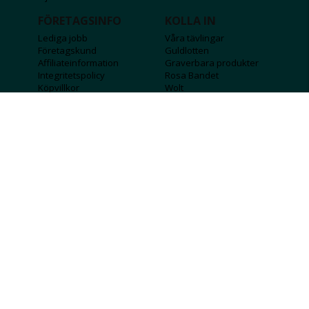
FÖRETAGSINFO
KOLLA IN
Lediga jobb
Våra tävlingar
Företagskund
Guldlotten
Affiliateinformation
Graverbara produkter
Integritetspolicy
Rosa Bandet
Köpvillkor
Wolt
Tips & råd
Black Friday
Bröllopsmässa
Alla erbjudanden
FÖLJ OSS
MISSA INGA DEALS!
SKICKA
Jag godkänner att personlig information