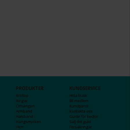
PRODUKTER
KUNDSERVICE
Bröllop
Hitta butik
Ringar
Bli medlem
Örhängen
Kundtjänst
Armband
Kontakta oss
Halsband
Guide för kedjor
Hängsmycken
Sälj ditt guld
Herr
Försäkringar