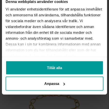
Denna webbplats använder cookies
INFO
Vi använder enhetsidentifierare för att anpassa innehållet
och annonserna till användarna, tillhandahålla funktioner
BREDD CA (MM)
6.50-5,0
för sociala medier och analysera vår trafik. Vi
LÄNGD CA (CM)
45
vidarebefordrar även sådana identifierare och annan
VARUMÄRKE
Albrekts Guld
information från din enhet till de sociala medier och
MATERIAL
Guld
annons- och analysföretag som vi samarbetar med.
ÄDELMETALL
18K Gold
Dessa kan i sin tur kombinera informationen med annan
DETALJER
Ihålig kedja
information som du har tillhandahållit eller som de har
VIKT CA (GRAM)
4,10
samlat in när du har använt deras tjänster.
Liknande produkter
Tillåt alla
Kalasdeal
Anpassa