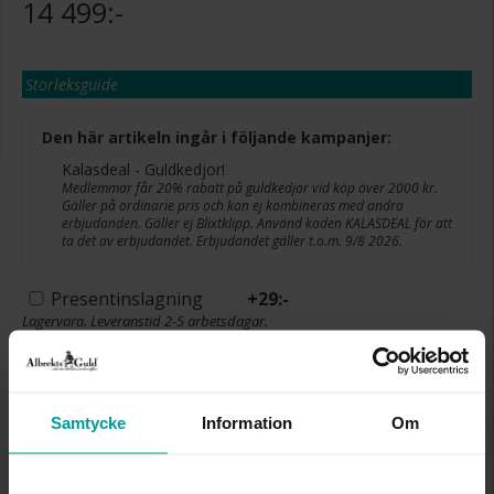
14 499:-
Storleksguide
Den här artikeln ingår i följande kampanjer:
Kalasdeal - Guldkedjor!
Medlemmar får 20% rabatt på guldkedjor vid köp över 2000 kr.
Gäller på ordinarie pris och kan ej kombineras med andra
erbjudanden. Gäller ej Blixtklipp. Använd koden KALASDEAL för att
ta det av erbjudandet. Erbjudandet gäller t.o.m. 9/8 2026.
Presentinslagning
+
29:-
Lagervara. Leveranstid 2-5 arbetsdagar.
✅ Alltid grymma deals.
✅ Öppet köp i 30 dagar vid onlineköp.
✅ Fri frakt till ombud vid köp över 500 kr.
Samtycke
Information
Om
LÄGG I VARUKORGEN