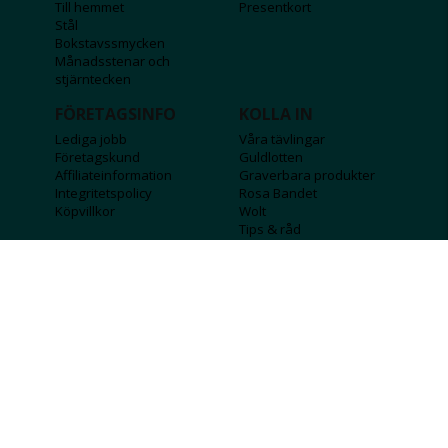
Till hemmet
Presentkort
Stål
Bokstavssmycken
Månadsstenar och
stjärntecken
FÖRETAGSINFO
KOLLA IN
Lediga jobb
Våra tävlingar
Företagskund
Guldlotten
Affiliateinformation
Graverbara produkter
Integritetspolicy
Rosa Bandet
Köpvillkor
Wolt
Tips & råd
Black Friday
Bröllopsmässa
Alla erbjudanden
FÖLJ OSS
MISSA INGA DEALS!