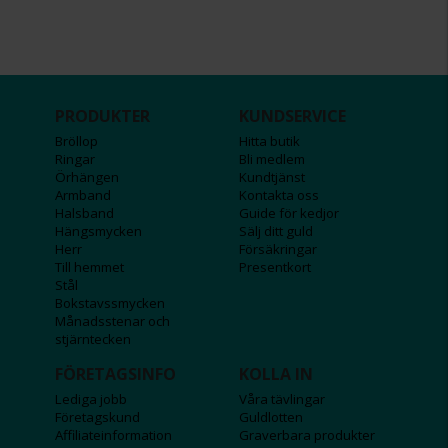
PRODUKTER
KUNDSERVICE
Bröllop
Hitta butik
Ringar
Bli medlem
Örhängen
Kundtjänst
Armband
Kontakta oss
Halsband
Guide för kedjor
Hängsmycken
Sälj ditt guld
Herr
Försäkringar
Till hemmet
Presentkort
Stål
Bokstavssmycken
Månadsstenar och
stjärntecken
FÖRETAGSINFO
KOLLA IN
Lediga jobb
Våra tävlingar
Företagskund
Guldlotten
Affiliateinformation
Graverbara produkter