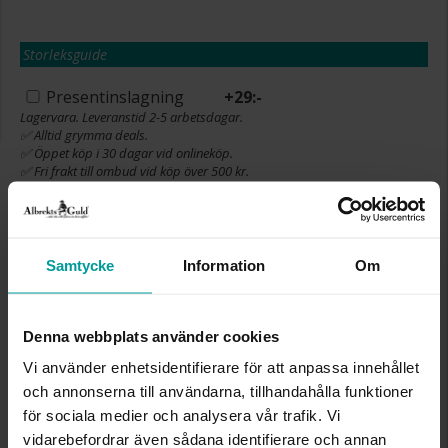
Storleksguide
Presentinslagning
+
29:-
Lagervara. Leveranstid 2-5 arbetsdagar.
✅ Alltid grymma deals.
✅ Öppet köp i 30 dagar vid onlineköp.
✅ Fri frakt till ombud vid köp över 500 kr.
LÄGG I VARUKORGEN
Samtycke
Information
Om
INFO
Denna webbplats använder cookies
BREDD CA (MM)
5
Vi använder enhetsidentifierare för att anpassa innehållet
LÄNGD CA (CM)
50
och annonserna till användarna, tillhandahålla funktioner
VARUMÄRKE
Albrekts Guld
för sociala medier och analysera vår trafik. Vi
MATERIAL
Guld
vidarebefordrar även sådana identifierare och annan
ÄDELMETALL
18K Gold