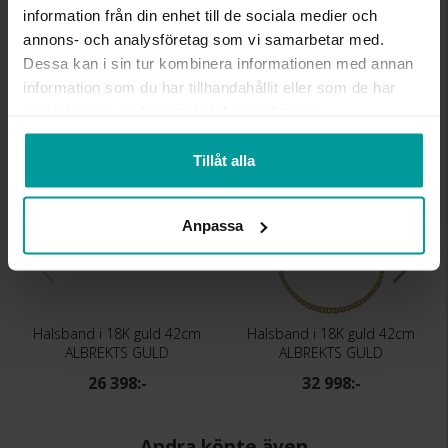
information från din enhet till de sociala medier och
KEDJEMODELL
Bismarck
annons- och analysföretag som vi samarbetar med.
VIKT CA (GRAM)
12.00
Dessa kan i sin tur kombinera informationen med annan
information som du har tillhandahållit eller som de har
Liknande produkter
samlat in när du har använt deras tjänster.
Tillåt alla
Anpassa
Halsband i 18K guld 42cm
Halsband i 18K guld 42cm
ALBREKTS GULD
ALBREKTS GULD
26 398:-
32 998:-
Andra köpte även