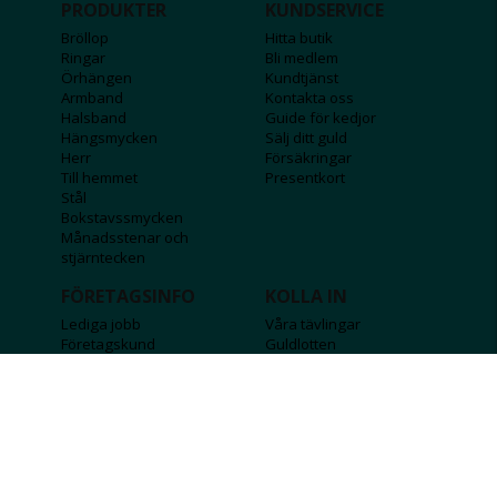
PRODUKTER
KUNDSERVICE
Bröllop
Hitta butik
Ringar
Bli medlem
Örhängen
Kundtjänst
Armband
Kontakta oss
Halsband
Guide för kedjor
Hängsmycken
Sälj ditt guld
Herr
Försäkringar
Till hemmet
Presentkort
Stål
Bokstavssmycken
Månadsstenar och
stjärntecken
FÖRETAGSINFO
KOLLA IN
Lediga jobb
Våra tävlingar
Företagskund
Guldlotten
Affiliateinformation
Graverbara produkter
Integritetspolicy
Rosa Bandet
Köpvillkor
Wolt
Tips & råd
Black Friday
Bröllopsmässa
Alla erbjudanden