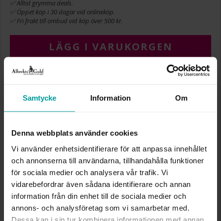
✅ Alltid grymma deals.
✅ Öppet köp i 30 dagar vid onlineköp.
✅ Fri frakt till ombud vid köp över 500 kr.
LÄGG I VARUKORGEN
INFO
Samtycke
Information
Om
BREDD CA (MM)
6.8
LÄNGD CA (CM)
42+5
Denna webbplats använder cookies
VARUMÄRKE
Albrekts Guld
MATERIAL
Silver
Vi använder enhetsidentifierare för att anpassa innehållet
och annonserna till användarna, tillhandahålla funktioner
för sociala medier och analysera vår trafik. Vi
Liknande produkter
vidarebefordrar även sådana identifierare och annan
information från din enhet till de sociala medier och
annons- och analysföretag som vi samarbetar med.
Dessa kan i sin tur kombinera informationen med annan