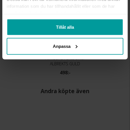
information som du har tillhandahållit eller som de har
samlat in när du har använt deras tjänster.
Tillåt alla
Anpassa
Armband i äkta silver
ALBREKTS GULD
498:-
Andra köpte även