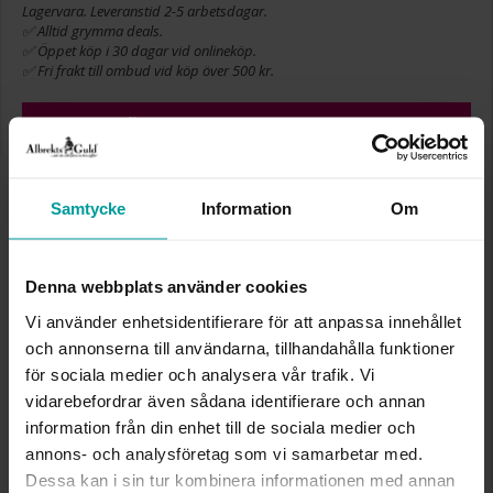
Lagervara. Leveranstid 2-5 arbetsdagar.
✅ Alltid grymma deals.
✅ Öppet köp i 30 dagar vid onlineköp.
✅ Fri frakt till ombud vid köp över 500 kr.
LÄGG I VARUKORGEN
Samtycke
Information
Om
INFO
BREDD CA (MM)
16.5
Denna webbplats använder cookies
LÄNGD CA (CM)
42+8
Vi använder enhetsidentifierare för att anpassa innehållet
VARUMÄRKE
Albrekts Guld
och annonserna till användarna, tillhandahålla funktioner
MATERIAL
Silver,Rhodinerat
STEN/PÄRLA
Kubisk zirkonia
för sociala medier och analysera vår trafik. Vi
vidarebefordrar även sådana identifierare och annan
information från din enhet till de sociala medier och
Liknande produkter
annons- och analysföretag som vi samarbetar med.
Dessa kan i sin tur kombinera informationen med annan