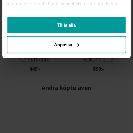
information som du har tillhandahållit eller som de har
samlat in när du har använt deras tjänster.
Tillåt alla
Anpassa
Örhängen i äkta silver
Halsband i äkta silver
ALBREKTS GULD
ALBREKTS GULD
449:-
899:-
Andra köpte även