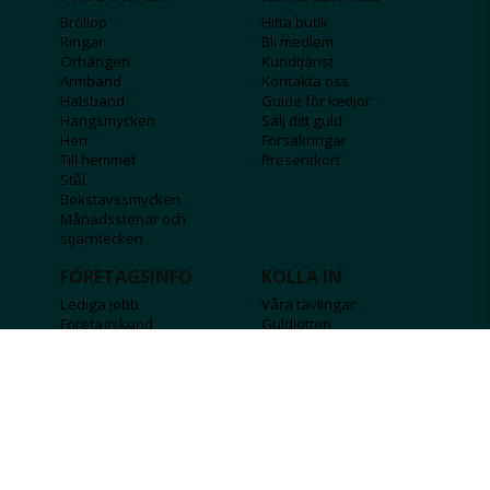
Bröllop
Hitta butik
Ringar
Bli medlem
Örhängen
Kundtjänst
Armband
Kontakta oss
Halsband
Guide för kedjor
Hängsmycken
Sälj ditt guld
Herr
Försäkringar
Till hemmet
Presentkort
Stål
Bokstavssmycken
Månadsstenar och
stjärntecken
FÖRETAGSINFO
KOLLA IN
Lediga jobb
Våra tävlingar
Företagskund
Guldlotten
Affiliateinformation
Graverbara produkter
Integritetspolicy
Rosa Bandet
Köpvillkor
Wolt
Tips & råd
Black Friday
Bröllopsmässa
Alla erbjudanden
FÖLJ OSS