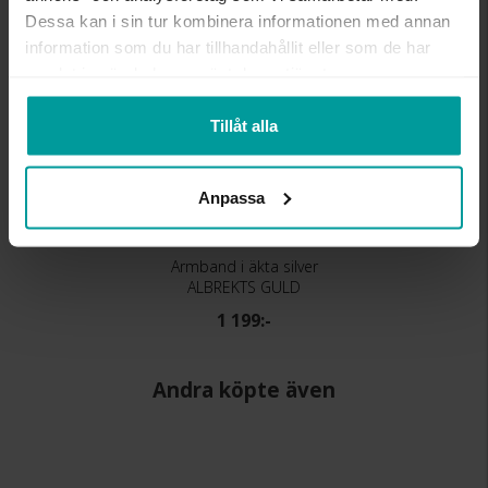
Dessa kan i sin tur kombinera informationen med annan
information som du har tillhandahållit eller som de har
samlat in när du har använt deras tjänster.
Tillåt alla
Anpassa
Armband i äkta silver
ALBREKTS GULD
1 199:-
Andra köpte även