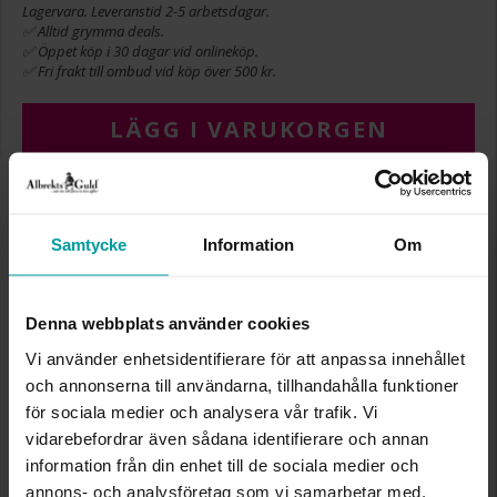
Lagervara. Leveranstid 2-5 arbetsdagar.
✅ Alltid grymma deals.
✅ Öppet köp i 30 dagar vid onlineköp.
✅ Fri frakt till ombud vid köp över 500 kr.
LÄGG I VARUKORGEN
INFO
Samtycke
Information
Om
BREDD CA (MM)
5-8
LÄNGD CA (CM)
42
Denna webbplats använder cookies
VARUMÄRKE
Albrekts Guld
MATERIAL
Silver
Vi använder enhetsidentifierare för att anpassa innehållet
STEN/PÄRLA
Kubisk zirkonia
och annonserna till användarna, tillhandahålla funktioner
för sociala medier och analysera vår trafik. Vi
vidarebefordrar även sådana identifierare och annan
Liknande produkter
information från din enhet till de sociala medier och
Bästsäljare
annons- och analysföretag som vi samarbetar med.