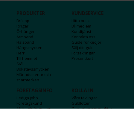
PRODUKTER
KUNDSERVICE
Bröllop
Hitta butik
Ringar
Bli medlem
Örhängen
Kundtjänst
Armband
Kontakta oss
Halsband
Guide för kedjor
Hängsmycken
Sälj ditt guld
Herr
Försäkringar
Till hemmet
Presentkort
Stål
Bokstavssmycken
Månadsstenar och
stjärntecken
FÖRETAGSINFO
KOLLA IN
Lediga jobb
Våra tävlingar
Företagskund
Guldlotten
Affiliateinformation
Graverbara produkter
Integritetspolicy
Rosa Bandet
Köpvillkor
Wolt
Tips & råd
Black Friday