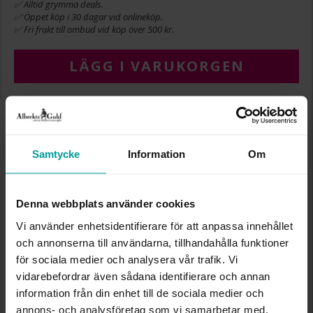
✅ Alltid grymma deals.
✅ Öppet köp i 30 dagar vid onlineköp.
✅ Fri frakt till ombud vid köp över 500 kr.
LÄGG I VARUKORGEN
INFO
Samtycke
Information
Om
BREDD CA (MM)
15
HÖJD CA (MM)
23
LÄNGD CA (CM)
42,0+3,0
Denna webbplats använder cookies
VARUMÄRKE
Albrekts Guld
MATERIAL
Silver
Vi använder enhetsidentifierare för att anpassa innehållet
STEN/PÄRLA
Kubisk zirkonia
och annonserna till användarna, tillhandahålla funktioner
för sociala medier och analysera vår trafik. Vi
vidarebefordrar även sådana identifierare och annan
Liknande produkter
information från din enhet till de sociala medier och
annons- och analysföretag som vi samarbetar med.