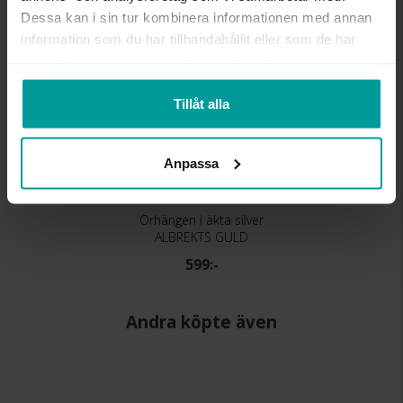
Dessa kan i sin tur kombinera informationen med annan
information som du har tillhandahållit eller som de har
samlat in när du har använt deras tjänster.
Tillåt alla
Anpassa
Örhängen i äkta silver
ALBREKTS GULD
599:-
Andra köpte även