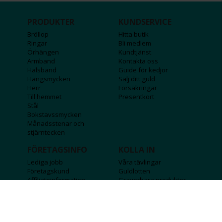
PRODUKTER
KUNDSERVICE
Bröllop
Hitta butik
Ringar
Bli medlem
Örhängen
Kundtjänst
Armband
Kontakta oss
Halsband
Guide för kedjor
Hängsmycken
Sälj ditt guld
Herr
Försäkringar
Till hemmet
Presentkort
Stål
Bokstavssmycken
Månadsstenar och
stjärntecken
FÖRETAGSINFO
KOLLA IN
Lediga jobb
Våra tävlingar
Företagskund
Guldlotten
Affiliateinformation
Graverbara produkter
Integritetspolicy
Rosa Bandet
Köpvillkor
Wolt
Tips & råd
Black Friday