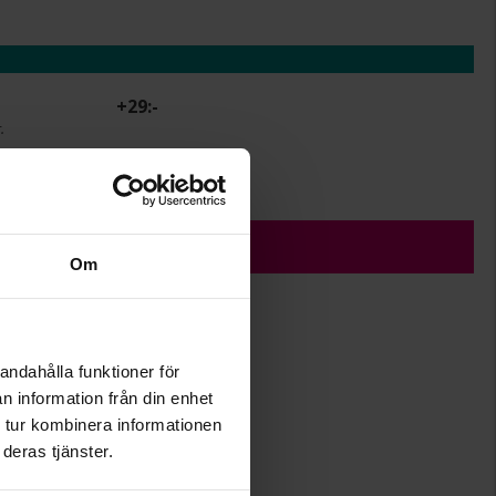
+
29:-
.
r.
ÄGG I VARUKORGEN
Om
andahålla funktioner för
Albrekts Guld
n information från din enhet
Övrigt
 tur kombinera informationen
deras tjänster.