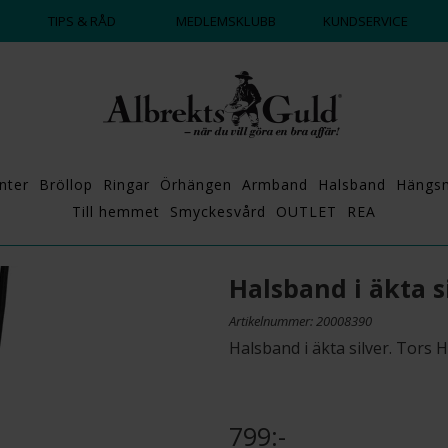
DAGS ATT POPPA?
💍💘
TIPS & RÅD
MEDLEMSKLUBB
KUNDSERVICE
nter
Bröllop
Ringar
Örhängen
Armband
Halsband
Hängs
Till hemmet
Smyckesvård
OUTLET
REA
Halsband i äkta s
Artikelnummer: 20008390
Halsband i äkta silver. Tor
799:-