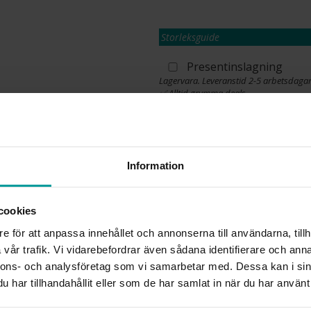
Storleksguide
Presentinslagning
Lagervara. Leveranstid 2-5 arbetsdagar
✅ Alltid grymma deals.
✅ Öppet köp i 30 dagar vid onlineköp.
✅ Fri frakt till ombud vid köp över 500 k
L
Information
cookies
INFO
e för att anpassa innehållet och annonserna till användarna, tillh
VARUMÄRKE
vår trafik. Vi vidarebefordrar även sådana identifierare och anna
MATERIAL
nnons- och analysföretag som vi samarbetar med. Dessa kan i sin
har tillhandahållit eller som de har samlat in när du har använt 