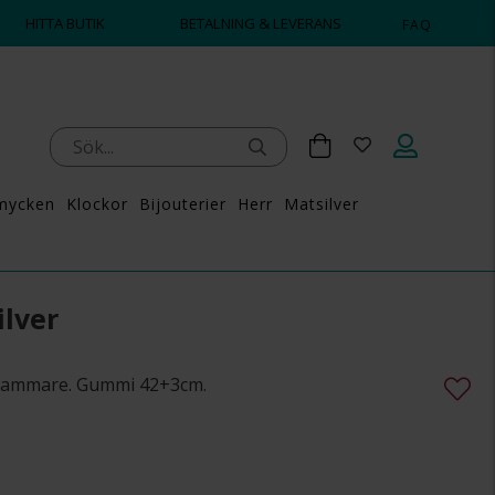
HITTA BUTIK
BETALNING & LEVERANS
FAQ
mycken
Klockor
Bijouterier
Herr
Matsilver
ilver
s Hammare. Gummi 42+3cm.