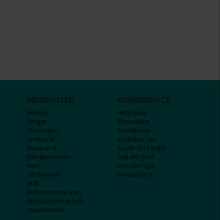
PRODUKTER
KUNDSERVICE
Bröllop
Hitta butik
Ringar
Bli medlem
Örhängen
Kundtjänst
Armband
Kontakta oss
Halsband
Guide för kedjor
Hängsmycken
Sälj ditt guld
Herr
Försäkringar
Till hemmet
Presentkort
Stål
Bokstavssmycken
Månadsstenar och
stjärntecken