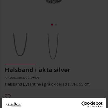
Halsband i äkta silver
Artikelnummer: 20106521
Halsband Byzantine i grå oxiderad silver. 55 cm.
7 999:-