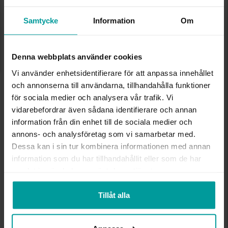
Samtycke
Information
Om
Storleksguide
Presentinslagning
+
29:-
Denna webbplats använder cookies
Lagervara. Leveranstid 2-5 arbetsdagar.
✅ Alltid grymma deals.
Vi använder enhetsidentifierare för att anpassa innehållet
✅ Öppet köp i 30 dagar vid onlineköp.
och annonserna till användarna, tillhandahålla funktioner
✅ Fri frakt till ombud vid köp över 500 kr.
för sociala medier och analysera vår trafik. Vi
vidarebefordrar även sådana identifierare och annan
LÄGG I VARUKORGEN
information från din enhet till de sociala medier och
annons- och analysföretag som vi samarbetar med.
Dessa kan i sin tur kombinera informationen med annan
INFO
information som du har tillhandahållit eller som de har
samlat in när du har använt deras tjänster.
VARUMÄRKE
Albrekts Guld
Tillåt alla
Andra köpte även