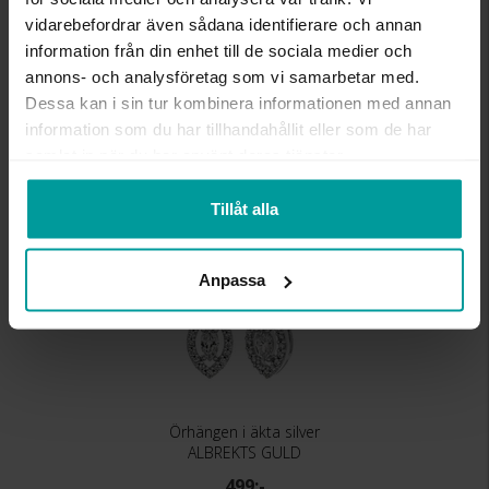
MATERIAL
Silver,Rhodinerat
vidarebefordrar även sådana identifierare och annan
STEN/PÄRLA
Kubisk zirkonia
information från din enhet till de sociala medier och
annons- och analysföretag som vi samarbetar med.
Dessa kan i sin tur kombinera informationen med annan
Liknande produkter
information som du har tillhandahållit eller som de har
samlat in när du har använt deras tjänster.
Tillåt alla
Anpassa
Örhängen i äkta silver
ALBREKTS GULD
499:-