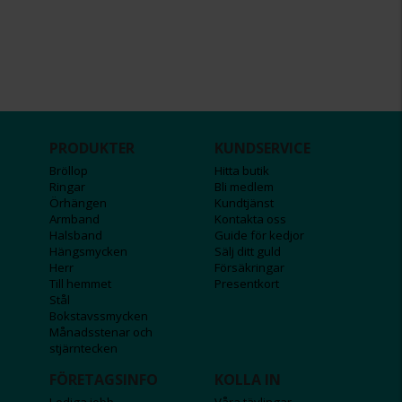
PRODUKTER
KUNDSERVICE
Bröllop
Hitta butik
Ringar
Bli medlem
Örhängen
Kundtjänst
Armband
Kontakta oss
Halsband
Guide för kedjor
Hängsmycken
Sälj ditt guld
Herr
Försäkringar
Till hemmet
Presentkort
Stål
Bokstavssmycken
Månadsstenar och
stjärntecken
FÖRETAGSINFO
KOLLA IN