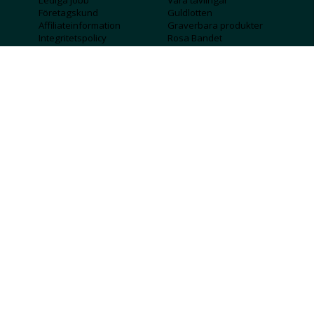
Lediga jobb
Våra tävlingar
Företagskund
Guldlotten
Affiliateinformation
Graverbara produkter
Integritetspolicy
Rosa Bandet
Köpvillkor
Wolt
Tips & råd
Black Friday
Bröllopsmässa
Alla erbjudanden
FÖLJ OSS
MISSA INGA DEALS!
SKICKA
Jag godkänner att personlig information
sparas och används för att få nyhetsbrev
Jag godkänner att ta emot information om
erbjudanden från Albrekts Guld