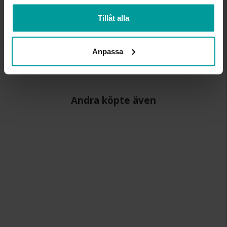
BREDD CA (MM)
15,1
HÖJD CA (MM)
9,3
Tillåt alla
LÄNGD CA (CM)
45,0+3,0
VARUMÄRKE
Albrekts Guld
MATERIAL
Silver,Guldpläterat
Anpassa
STEN/PÄRLA
Kubisk zirkonia
Andra köpte även