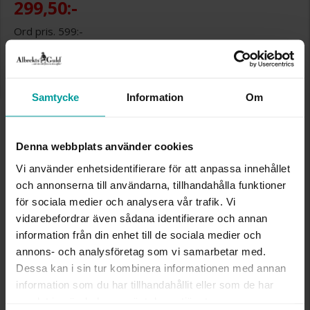
299,50:-
599:-
Storleksguide
Presentinslagning
+
29:-
Samtycke
Information
Om
Denna artikel är tillfälligt slut i webbshoppen.
Vänligen kontakta butik för information om
Denna webbplats använder cookies
lagersaldo.
Lagervara. Leveranstid 2-5 arbetsdagar.
Vi använder enhetsidentifierare för att anpassa innehållet
✅ Alltid grymma deals.
och annonserna till användarna, tillhandahålla funktioner
✅ Öppet köp i 30 dagar vid onlineköp.
✅ Fri frakt till ombud vid köp över 500 kr.
för sociala medier och analysera vår trafik. Vi
vidarebefordrar även sådana identifierare och annan
SLUT I LAGER
information från din enhet till de sociala medier och
annons- och analysföretag som vi samarbetar med.
Dessa kan i sin tur kombinera informationen med annan
INFO
information som du har tillhandahållit eller som de har
samlat in när du har använt deras tjänster.