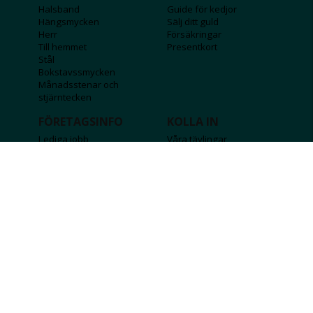
Halsband
Guide för kedjor
Hängsmycken
Sälj ditt guld
Herr
Försäkringar
Till hemmet
Presentkort
Stål
Bokstavssmycken
Månadsstenar och
stjärntecken
FÖRETAGSINFO
KOLLA IN
Lediga jobb
Våra tävlingar
Företagskund
Guldlotten
Affiliateinformation
Graverbara produkter
Integritetspolicy
Rosa Bandet
Köpvillkor
Wolt
Tips & råd
Black Friday
Bröllopsmässa
Alla erbjudanden
FÖLJ OSS