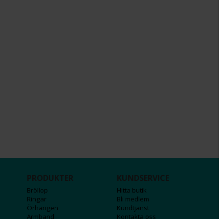
PRODUKTER
KUNDSERVICE
Bröllop
Hitta butik
Ringar
Bli medlem
Örhängen
Kundtjänst
Armband
Kontakta oss