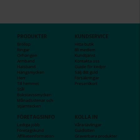
PRODUKTER
KUNDSERVICE
Bröllop
Hitta butik
Ringar
Bli medlem
Örhängen
Kundtjänst
Armband
Kontakta oss
Halsband
Guide för kedjor
Hängsmycken
Sälj ditt guld
Herr
Försäkringar
Till hemmet
Presentkort
Stål
Bokstavssmycken
Månadsstenar och
stjärntecken
FÖRETAGSINFO
KOLLA IN
Lediga jobb
Våra tävlingar
Företagskund
Guldlotten
Affiliateinformation
Graverbara produkter