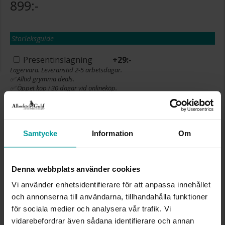
899:-
Storleksguide
Presentinslagning
+
29:-
Lagervara. Leveranstid 2-5 arbetsdagar.
✅ Alltid grymma deals.
✅ Öppet köp i 30 dagar vid onlineköp.
✅ Fri frakt till ombud vid köp över 500 kr.
LÄGG I VARUKORGEN
Samtycke
Information
Om
INFO
Denna webbplats använder cookies
Vi använder enhetsidentifierare för att anpassa innehållet
BREDD CA (MM)
16,82
och annonserna till användarna, tillhandahålla funktioner
HÖJD CA (MM)
23,01
för sociala medier och analysera vår trafik. Vi
LÄNGD CA (CM)
42+3+5
vidarebefordrar även sådana identifierare och annan
VARUMÄRKE
Albrekts Guld