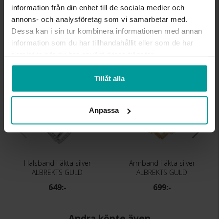
information från din enhet till de sociala medier och
MATERIAL
Silver,Guldpläterat
annons- och analysföretag som vi samarbetar med.
STEN/PÄRLA
Kubisk zirkonia
Dessa kan i sin tur kombinera informationen med annan
information som du har tillhandahållit eller som de har
Liknande produkter
samlat in när du har använt deras tjänster.
Tillåt alla
Anpassa
Halsband i äkta silver
Armband i äkta silver
ALBREKTS GULD
ALBREKTS GULD
649:-
699:-
Andra köpte även