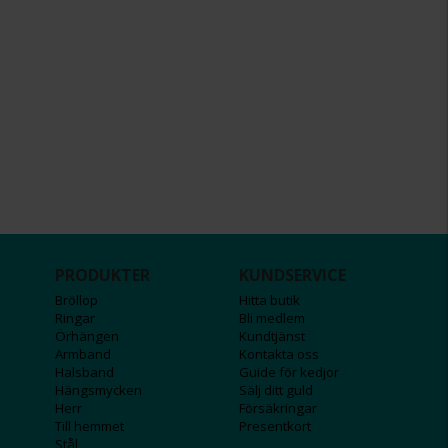
PRODUKTER
KUNDSERVICE
Bröllop
Hitta butik
Ringar
Bli medlem
Örhängen
Kundtjänst
Armband
Kontakta oss
Halsband
Guide för kedjor
Hängsmycken
Sälj ditt guld
Herr
Försäkringar
Till hemmet
Presentkort
Stål