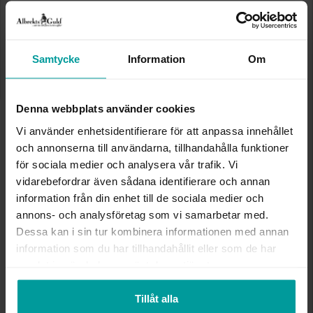
Storleksguide
Samtycke
Information
Om
Presentinslagning
+
29:-
Lagervara. Leveranstid 2-5 arbetsdagar.
✅ Alltid grymma deals.
✅ Öppet köp i 30 dagar vid onlineköp.
Denna webbplats använder cookies
✅ Fri frakt till ombud vid köp över 500 kr.
Vi använder enhetsidentifierare för att anpassa innehållet
och annonserna till användarna, tillhandahålla funktioner
LÄGG I VARUKORGEN
för sociala medier och analysera vår trafik. Vi
vidarebefordrar även sådana identifierare och annan
information från din enhet till de sociala medier och
annons- och analysföretag som vi samarbetar med.
INFO
Dessa kan i sin tur kombinera informationen med annan
information som du har tillhandahållit eller som de har
BREDD CA (MM)
6
samlat in när du har använt deras tjänster.
HÖJD CA (MM)
20
LÄNGD CA (CM)
38+3
VARUMÄRKE
Albrekts Guld
Tillåt alla
MATERIAL
Silver