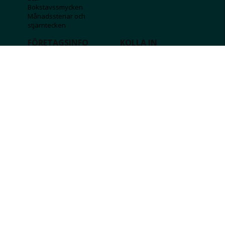
Bokstavssmycken
Månadsstenar och
stjärntecken
FÖRETAGSINFO
KOLLA IN
Lediga jobb
Våra tävlingar
Företagskund
Guldlotten
Affiliateinformation
Graverbara produkter
Integritetspolicy
Rosa Bandet
Köpvillkor
Wolt
Tips & råd
Black Friday
Bröllopsmässa
Alla erbjudanden
FÖLJ OSS
MISSA INGA DEALS!