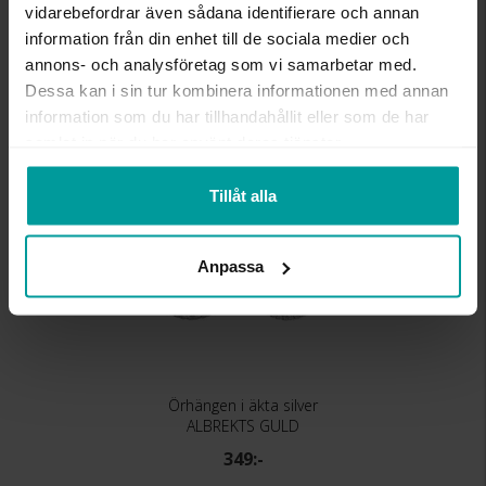
vidarebefordrar även sådana identifierare och annan
STEN/PÄRLA
Kubisk zirkonia
information från din enhet till de sociala medier och
annons- och analysföretag som vi samarbetar med.
Liknande produkter
Dessa kan i sin tur kombinera informationen med annan
information som du har tillhandahållit eller som de har
samlat in när du har använt deras tjänster.
Tillåt alla
Anpassa
Örhängen i äkta silver
ALBREKTS GULD
349:-