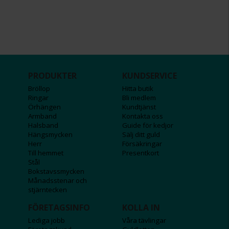
PRODUKTER
KUNDSERVICE
Bröllop
Hitta butik
Ringar
Bli medlem
Örhängen
Kundtjänst
Armband
Kontakta oss
Halsband
Guide för kedjor
Hängsmycken
Sälj ditt guld
Herr
Försäkringar
Till hemmet
Presentkort
Stål
Bokstavssmycken
Månadsstenar och
stjärntecken
FÖRETAGSINFO
KOLLA IN
Lediga jobb
Våra tävlingar