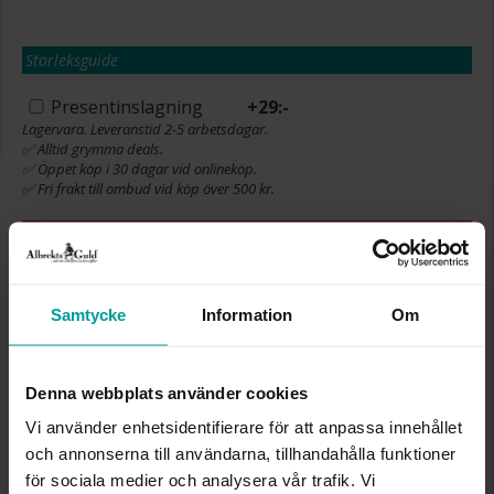
Storleksguide
Presentinslagning
+
29:-
Lagervara. Leveranstid 2-5 arbetsdagar.
✅ Alltid grymma deals.
✅ Öppet köp i 30 dagar vid onlineköp.
✅ Fri frakt till ombud vid köp över 500 kr.
LÄGG I VARUKORGEN
Samtycke
Information
Om
INFO
Denna webbplats använder cookies
BREDD CA (MM)
9
HÖJD CA (MM)
13
Vi använder enhetsidentifierare för att anpassa innehållet
LÄNGD CA (CM)
42+3
och annonserna till användarna, tillhandahålla funktioner
VARUMÄRKE
Albrekts Guld
för sociala medier och analysera vår trafik. Vi
MATERIAL
Silver