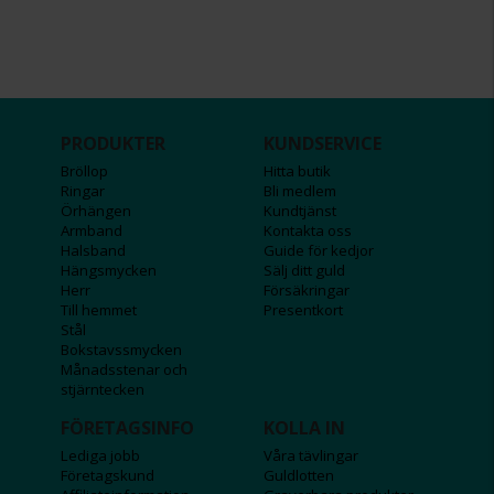
PRODUKTER
KUNDSERVICE
Bröllop
Hitta butik
Ringar
Bli medlem
Örhängen
Kundtjänst
Armband
Kontakta oss
Halsband
Guide för kedjor
Hängsmycken
Sälj ditt guld
Herr
Försäkringar
Till hemmet
Presentkort
Stål
Bokstavssmycken
Månadsstenar och
stjärntecken
FÖRETAGSINFO
KOLLA IN
Lediga jobb
Våra tävlingar
Företagskund
Guldlotten