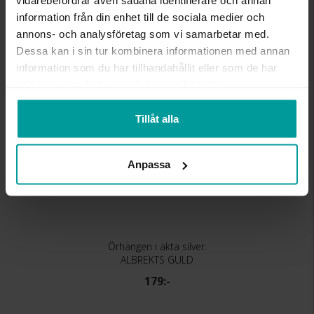
vidarebefordrar även sådana identifierare och annan
information från din enhet till de sociala medier och
annons- och analysföretag som vi samarbetar med.
Liknande produkter
Dessa kan i sin tur kombinera informationen med annan
information som du har tillhandahållit eller som de har
samlat in när du har använt deras tjänster.
Tillåt alla
Anpassa
Örhängen i äkta silver.
ALBREKTS GULD
179:-