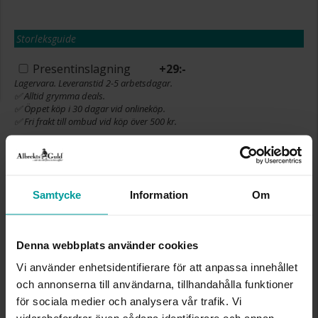
Storleksguide
Presentinslagning
+
29:-
Lagervara. Leveranstid 2-5 arbetsdagar.
✅ Alltid grymma deals.
✅ Öppet köp i 30 dagar vid onlineköp.
✅ Fri frakt till ombud vid köp över 500 kr.
LÄGG I VARUKORGEN
Samtycke
Information
Om
INFO
Denna webbplats använder cookies
BREDD CA (MM)
5,2
Vi använder enhetsidentifierare för att anpassa innehållet
HÖJD CA (MM)
11,6
och annonserna till användarna, tillhandahålla funktioner
LÄNGD CA (CM)
38+3
för sociala medier och analysera vår trafik. Vi
VARUMÄRKE
Albrekts Guld
MATERIAL
Silver