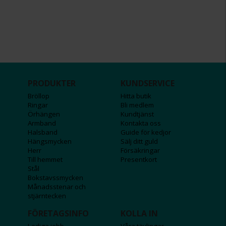
PRODUKTER
KUNDSERVICE
Bröllop
Hitta butik
Ringar
Bli medlem
Örhängen
Kundtjänst
Armband
Kontakta oss
Halsband
Guide för kedjor
Hängsmycken
Sälj ditt guld
Herr
Försäkringar
Till hemmet
Presentkort
Stål
Bokstavssmycken
Månadsstenar och
stjärntecken
FÖRETAGSINFO
KOLLA IN