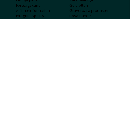
Lediga jobb
Våra tävlingar
Företagskund
Guldlotten
Affiliateinformation
Graverbara produkter
Integritetspolicy
Rosa Bandet
Köpvillkor
Wolt
Tips & råd
Black Friday
Bröllopsmässa
Alla erbjudanden
FÖLJ OSS
MISSA INGA DEALS!
SKICKA
Jag godkänner att personlig information
sparas och används för att få nyhetsbrev
Jag godkänner att ta emot information om
erbjudanden från Albrekts Guld