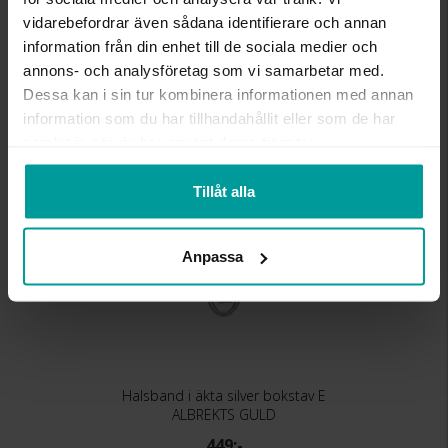
MATERIAL
Silver
vidarebefordrar även sådana identifierare och annan
STEN/PÄRLA
Kubisk zirkonia
information från din enhet till de sociala medier och
annons- och analysföretag som vi samarbetar med.
Dessa kan i sin tur kombinera informationen med annan
Liknande produkter
information som du har tillhandahållit eller som de har
samlat in när du har använt deras tjänster.
Tillåt alla
Anpassa
Halsband i äkta silver bokstav E
ALBREKTS GULD
449:-