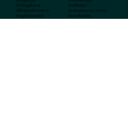
Lediga jobb
Våra tävlingar
Företagskund
Guldlotten
Affiliateinformation
Graverbara produkter
Integritetspolicy
Rosa Bandet
Köpvillkor
Wolt
Tips & råd
Black Friday
Bröllopsmässa
Alla erbjudanden
FÖLJ OSS
MISSA INGA DEALS!
SKICKA
Jag godkänner att personlig information
sparas och används för att få nyhetsbrev
Jag godkänner att ta emot information om
erbjudanden från Albrekts Guld