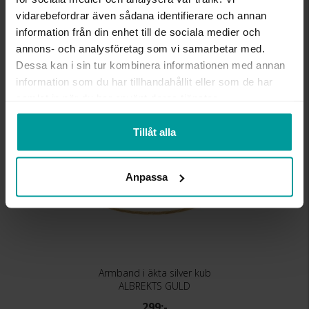
VARUMÄRKE
Albrekts Guld
vidarebefordrar även sådana identifierare och annan
MATERIAL
Silver,Guldpläterat
information från din enhet till de sociala medier och
annons- och analysföretag som vi samarbetar med.
Dessa kan i sin tur kombinera informationen med annan
Liknande produkter
information som du har tillhandahållit eller som de har
samlat in när du har använt deras tjänster.
Tillåt alla
Anpassa
Armband i äkta silver kub
ALBREKTS GULD
299:-