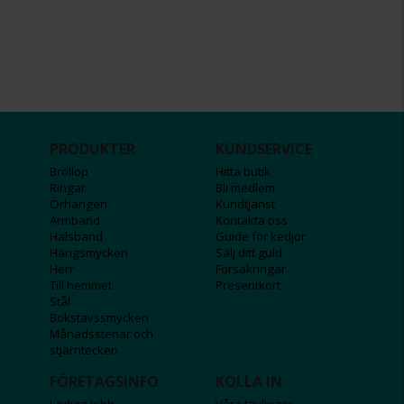
PRODUKTER
KUNDSERVICE
Bröllop
Hitta butik
Ringar
Bli medlem
Örhängen
Kundtjänst
Armband
Kontakta oss
Halsband
Guide för kedjor
Hängsmycken
Sälj ditt guld
Herr
Försäkringar
Till hemmet
Presentkort
Stål
Bokstavssmycken
Månadsstenar och
stjärntecken
FÖRETAGSINFO
KOLLA IN