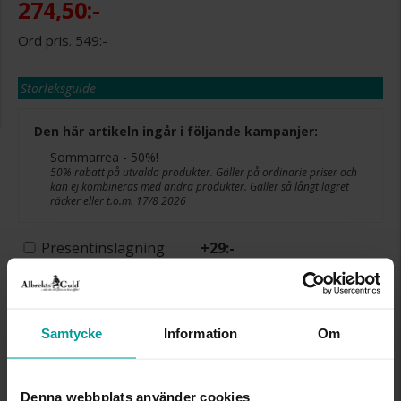
274,50:-
549:-
Storleksguide
Den här artikeln ingår i följande kampanjer:
Sommarrea - 50%!
50% rabatt på utvalda produkter. Gäller på ordinarie priser och
kan ej kombineras med andra produkter. Gäller så långt lagret
räcker eller t.o.m. 17/8 2026
Presentinslagning
+
29:-
Lagervara. Leveranstid 2-5 arbetsdagar.
✅ Alltid grymma deals.
✅ Öppet köp i 30 dagar vid onlineköp.
✅ Fri frakt till ombud vid köp över 500 kr.
Samtycke
Information
Om
LÄGG I VARUKORGEN
Denna webbplats använder cookies