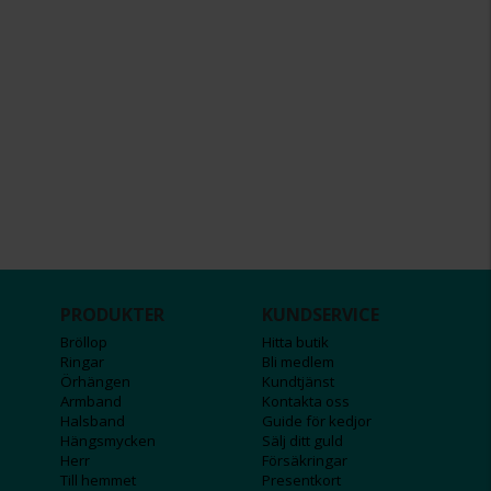
PRODUKTER
KUNDSERVICE
Bröllop
Hitta butik
Ringar
Bli medlem
Örhängen
Kundtjänst
Armband
Kontakta oss
Halsband
Guide för kedjor
Hängsmycken
Sälj ditt guld
Herr
Försäkringar
Till hemmet
Presentkort