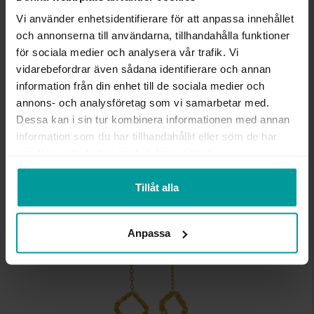
Vi använder enhetsidentifierare för att anpassa innehållet
INFO
och annonserna till användarna, tillhandahålla funktioner
för sociala medier och analysera vår trafik. Vi
BREDD CA (MM)
15
vidarebefordrar även sådana identifierare och annan
HÖJD CA (MM)
18,2
information från din enhet till de sociala medier och
LÄNGD CA (CM)
42+3
annons- och analysföretag som vi samarbetar med.
VARUMÄRKE
Albrekts Guld
Dessa kan i sin tur kombinera informationen med annan
MATERIAL
Silver,Guldpläterat
information som du har tillhandahållit eller som de har
samlat in när du har använt deras tjänster.
Liknande produkter
Tillåt alla
REA
Anpassa