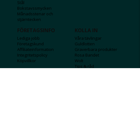
Stål
Bokstavssmycken
Månadsstenar och
stjärntecken
FÖRETAGSINFO
KOLLA IN
Lediga jobb
Våra tävlingar
Företagskund
Guldlotten
Affiliateinformation
Graverbara produkter
Integritetspolicy
Rosa Bandet
Köpvillkor
Wolt
Tips & råd
Black Friday
Bröllopsmässa
Alla erbjudanden
FÖLJ OSS
MISSA INGA DEALS!