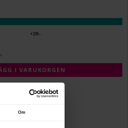
+
29:-
.
r.
ÄGG I VARUKORGEN
14
Om
22
42+3
Albrekts Guld