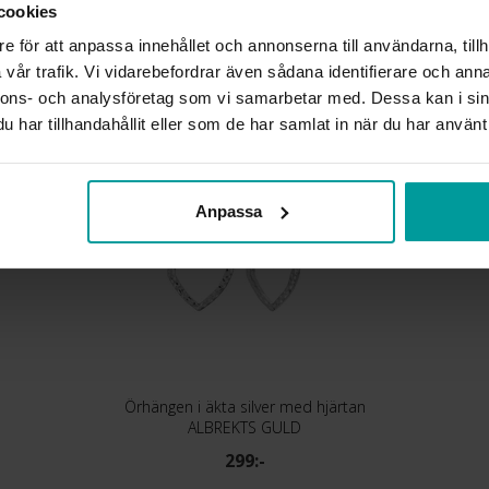
cookies
MATERIAL
e för att anpassa innehållet och annonserna till användarna, tillh
vår trafik. Vi vidarebefordrar även sådana identifierare och anna
Liknande produkter
nnons- och analysföretag som vi samarbetar med. Dessa kan i sin
har tillhandahållit eller som de har samlat in när du har använt 
Anpassa
Örhängen i äkta silver med hjärtan
ALBREKTS GULD
299:-