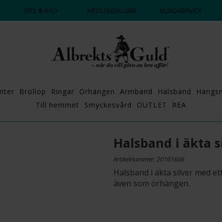
DAGS ATT POPPA?
💍💘
TIPS & RÅD
MEDLEMSKLUBB
KUNDSERVICE
nter
Bröllop
Ringar
Örhängen
Armband
Halsband
Hängs
Till hemmet
Smyckesvård
OUTLET
REA
Halsband i äkta s
Artikelnummer: 20161606
Halsband i äkta silver med et
även som örhängen.