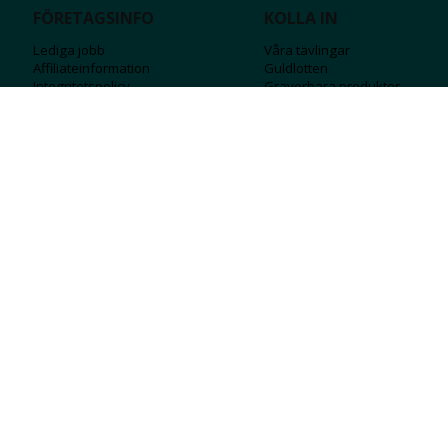
FÖRETAGSINFO
KOLLA IN
Lediga jobb
Våra tävlingar
Affiliateinformation
Guldlotten
Integritetspolicy
Graverbara produ
kter
Köpvillkor
Rosa Bandet
Ångra Köp
Wolt
Tips & råd
Black Friday
Bröllopsmässa
Alla erbjudanden