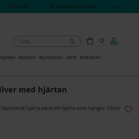
HITTA BUTIK
BETALNING & LEVERANS
FAQ
mycken
Klockor
Bijouterier
Herr
Matsilver
ilver med hjärtan
t facetterat hjärta samt ett hjärta som hänger. Finns