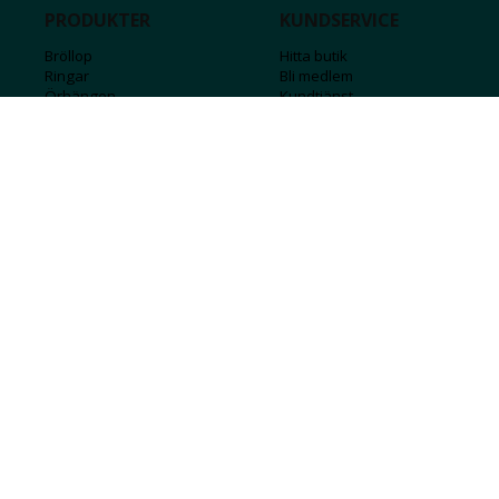
PRODUKTER
KUNDSERVICE
Bröllop
Hitta butik
Ringar
Bli medlem
Örhängen
Kundtjänst
Armband
Kontakta oss
Halsband
Guide för kedjor
Hängsmycken
Sälj ditt guld
Herr
Försäkringar
Till hemmet
Presentkort
Stål
Bokstavssmycken
Månadsstenar och stjärntecken