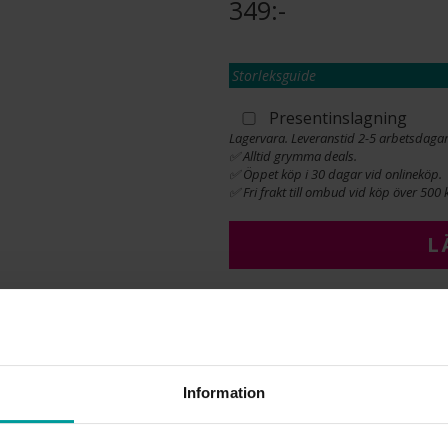
349:-
Storleksguide
Presentinslagning
Lagervara. Leveranstid 2-5 arbetsdagar
✅ Alltid grymma deals.
✅ Öppet köp i 30 dagar vid onlineköp.
✅ Fri frakt till ombud vid köp över 500 k
L
INFO
BREDD CA (MM)
Information
HÖJD CA (MM)
LÄNGD CA (CM)
VARUMÄRKE