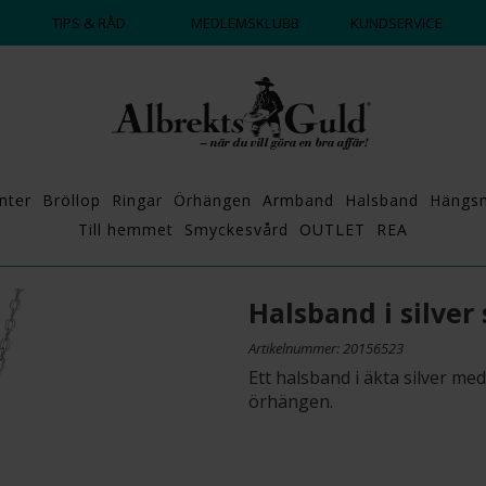
DAGS ATT POPPA?
💍💘
TIPS & RÅD
MEDLEMSKLUBB
KUNDSERVICE
nter
Bröllop
Ringar
Örhängen
Armband
Halsband
Hängs
Till hemmet
Smyckesvård
OUTLET
REA
Halsband i silver
Artikelnummer: 20156523
Ett halsband i äkta silver me
örhängen.