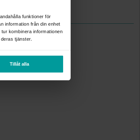
Silver
Kubisk zirkonia
andahålla funktioner för
n information från din enhet
 tur kombinera informationen
deras tjänster.
Tillåt alla