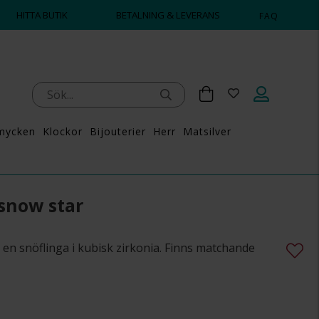
HITTA BUTIK
BETALNING & LEVERANS
FAQ
mycken
Klockor
Bijouterier
Herr
Matsilver
 snow star
d en snöflinga i kubisk zirkonia. Finns matchande