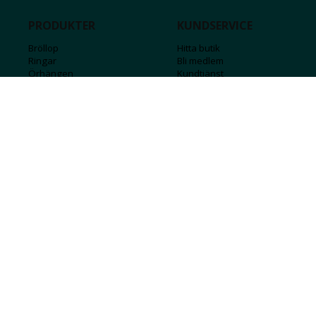
PRODUKTER
KUNDSERVICE
Bröllop
Hitta butik
Ringar
Bli medlem
Örhängen
Kundtjänst
Armband
Kontakta oss
Halsband
Guide för kedjor
Hängsmycken
Sälj ditt guld
Herr
Försäkringar
Till hemmet
Presentkort
Stål
Bokstavssmycken
Månadsstenar och stjärntecken