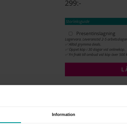
299:-
Storleksguide
Presentinslagning
Lagervara. Leveranstid 2-5 arbetsdagar
✅ Alltid grymma deals.
✅ Öppet köp i 30 dagar vid onlineköp.
✅ Fri frakt till ombud vid köp över 500 k
L
INFO
BREDD CA (MM)
HÖJD CA (MM)
Information
LÄNGD CA (CM)
VARUMÄRKE