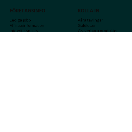
FÖRETAGSINFO
KOLLA IN
Lediga jobb
Våra tävlingar
Affiliateinformation
Guldlotten
Integritetspolicy
Graverbara produ
kter
Köpvillkor
Rosa Bandet
Ångra Köp
Wolt
Tips & råd
Black Friday
Bröllopsmässa
Alla erbjudanden