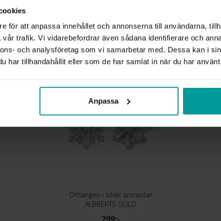
MATERIAL
cookies
STEN/PÄRLA
e för att anpassa innehållet och annonserna till användarna, tillh
vår trafik. Vi vidarebefordrar även sådana identifierare och anna
nnons- och analysföretag som vi samarbetar med. Dessa kan i sin
Liknande produkter
har tillhandahållit eller som de har samlat in när du har använt 
Anpassa
Örhängen i silver snowstar
ALBREKTS GULD
299:-