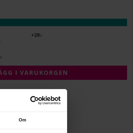
+
29:-
.
r.
ÄGG I VARUKORGEN
8
8
Om
42+3
Albrekts Guld