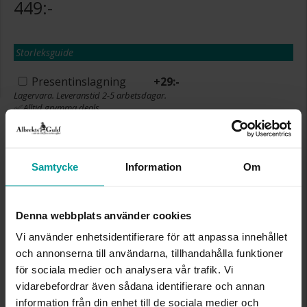
449:-
Storleksguide
Presentinslagning
+
29:-
Lagervara. Leveranstid 2-5 arbetsdagar.
✅ Alltid grymma deals.
✅ Öppet köp i 30 dagar vid onlineköp.
✅ Fri frakt till ombud vid köp över 500 kr.
LÄGG I VARUKORGEN
Samtycke
Information
Om
Denna webbplats använder cookies
INFO
Vi använder enhetsidentifierare för att anpassa innehållet
och annonserna till användarna, tillhandahålla funktioner
BREDD CA (MM)
8
för sociala medier och analysera vår trafik. Vi
LÄNGD CA (CM)
50
vidarebefordrar även sådana identifierare och annan
VARUMÄRKE
Albrekts Guld
information från din enhet till de sociala medier och
MATERIAL
Stål,Guldpläterat