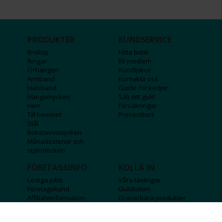
PRODUKTER
KUNDSERVICE
Bröllop
Hitta butik
Ringar
Bli medlem
Örhängen
Kundtjänst
Armband
Kontakta oss
Halsband
Guide för kedjor
Hängsmycken
Sälj ditt guld
Herr
Försäkringar
Till hemmet
Presentkort
Stål
Bokstavssmycken
Månadsstenar och
stjärntecken
FÖRETAGSINFO
KOLLA IN
Lediga jobb
Våra tävlingar
Företagskund
Guldlotten
Affiliateinformation
Graverbara produkter
Integritetspolicy
Rosa Bandet
Köpvillkor
Wolt