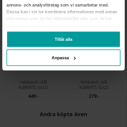
annons- och analysföretag som vi samarbetar med.
Dessa kan i sin tur kombinera informationen med annan
Liknande produkter
information som du har tillhandahållit eller som de har
samlat in när du har använt deras tjänster.
Tillåt alla
Anpassa
Halsband i stål
Armband i stål
ALBREKTS GULD
ALBREKTS GULD
449:-
279:-
Andra köpte även