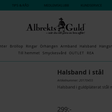
DAGS ATT POPPA?
💍💘
TIPS & RÅD
MEDLEMSKLUBB
KUNDSERVICE
nter
Bröllop
Ringar
Örhängen
Armband
Halsband
Hängs
Till hemmet
Smyckesvård
OUTLET
REA
Halsband i stål
Artikelnummer: 20170455
Halsband i guldpläterat stål 
299:-