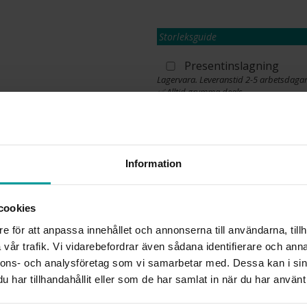
Storleksguide
Presentinslagning
Lagervara. Leveranstid 2-5 arbetsdagar
✅ Alltid grymma deals.
✅ Öppet köp i 30 dagar vid onlineköp.
✅ Fri frakt till ombud vid köp över 500 k
L
Information
cookies
INFO
e för att anpassa innehållet och annonserna till användarna, tillh
VARUMÄRKE
vår trafik. Vi vidarebefordrar även sådana identifierare och anna
nnons- och analysföretag som vi samarbetar med. Dessa kan i sin
har tillhandahållit eller som de har samlat in när du har använt 