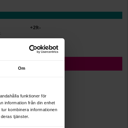
+
29:-
.
r.
ÄGG I VARUKORGEN
Om
andahålla funktioner för
Albrekts Guld
n information från din enhet
 tur kombinera informationen
deras tjänster.