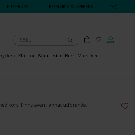
HITTA BUTIK
BETALNING & LEVERANS
FAQ
mycken
Klockor
Bijouterier
Herr
Matsilver
med kors. Finns även i annat utförande.