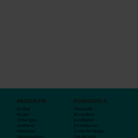
PRODUKTER
KUNDSERVICE
Bröllop
Hitta butik
Ringar
Bli medlem
Örhängen
Kundtjänst
Armband
Kontakta oss
Halsband
Guide för kedjor
Hängsmycken
Sälj ditt guld