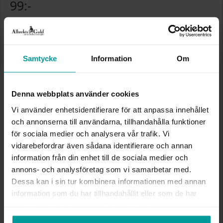
99:-
Storleksguide
Samtycke
Information
Om
Den här artikeln ingår i följande kampanjer:
Bästsäljare!
Denna webbplats använder cookies
Presentinslagning
+
29:-
Vi använder enhetsidentifierare för att anpassa innehållet
Lagervara. Leveranstid 2-5 arbetsdagar.
och annonserna till användarna, tillhandahålla funktioner
✅ Alltid grymma deals.
✅ Öppet köp i 30 dagar vid onlineköp.
för sociala medier och analysera vår trafik. Vi
✅ Fri frakt till ombud vid köp över 500 kr.
vidarebefordrar även sådana identifierare och annan
information från din enhet till de sociala medier och
LÄGG I VARUKORGEN
annons- och analysföretag som vi samarbetar med.
Dessa kan i sin tur kombinera informationen med annan
information som du har tillhandahållit eller som de har
samlat in när du har använt deras tjänster.
INFO