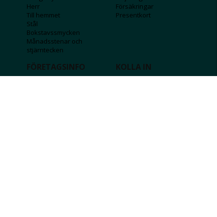
Herr
Försäkringar
Till hemmet
Presentkort
Stål
Bokstavssmycken
Månadsstenar och
stjärntecken
FÖRETAGSINFO
KOLLA IN
Lediga jobb
Våra tävlingar
Företagskund
Guldlotten
Affiliateinformation
Graverbara produkter
Integritetspolicy
Rosa Bandet
Köpvillkor
Wolt
Tips & råd
Black Friday
Bröllopsmässa
Alla erbjudanden
FÖLJ OSS
MISSA INGA DEALS!