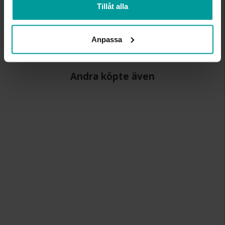
Tillåt alla
LÄNGD CA (CM)
42 +5 cm
VARUMÄRKE
Albrekts Guld
MATERIAL
Metall, Guldfärgad
Anpassa
Andra köpte även