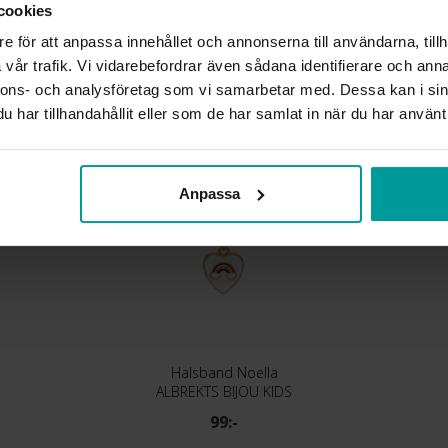
cookies
e för att anpassa innehållet och annonserna till användarna, tillh
vår trafik. Vi vidarebefordrar även sådana identifierare och anna
Liknande produkter
nnons- och analysföretag som vi samarbetar med. Dessa kan i sin
har tillhandahållit eller som de har samlat in när du har använt 
Anpassa
Halsband Noella
ALBREKTS BIJOU KIDS
99:-