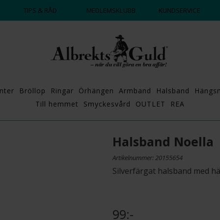
DAGS ATT POPPA?
💍💘
TIPS & RÅD
MEDLEMSKLUBB
KUNDSERVICE
nter
Bröllop
Ringar
Örhängen
Armband
Halsband
Hängs
Till hemmet
Smyckesvård
OUTLET
REA
Halsband Noella
Artikelnummer: 20155654
Silverfärgat halsband med hä
99:-