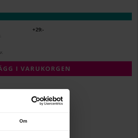
+
29:-
.
r.
ÄGG I VARUKORGEN
38 + 8
Albrekts Bijou Kids
Om
Noella
Metall, Silverfärgad