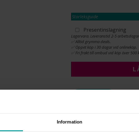
Storleksguide
Presentinslagning
Lagervara. Leveranstid 2-5 arbetsdagar
✅ Alltid grymma deals.
✅ Öppet köp i 30 dagar vid onlineköp.
✅ Fri frakt till ombud vid köp över 500 k
L
INFO
LÄNGD CA (CM)
VARUMÄRKE
Information
MODELL
MATERIAL