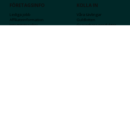
FÖRETAGSINFO
KOLLA IN
Lediga jobb
Våra tävlingar
Affiliateinformation
Guldlotten
Integritetspolicy
Graverbara produ
kter
Köpvillkor
Rosa Bandet
Ångra Köp
Wolt
Tips & råd
Black Friday
Bröllopsmässa
Alla erbjudanden