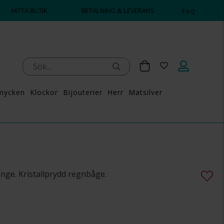
HITTA BUTIK
BETALNING & LEVERANS
FAQ
mycken
Klockor
Bijouterier
Herr
Matsilver
nge. Kristallprydd regnbåge.