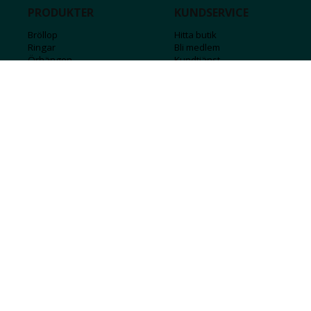
PRODUKTER
KUNDSERVICE
Bröllop
Hitta butik
Ringar
Bli medlem
Örhängen
Kundtjänst
Armband
Kontakta oss
Halsband
Guide för kedjor
Hängsmycken
Sälj ditt guld
Herr
Försäkringar
Till hemmet
Presentkort
Stål
Bokstavssmycken
Månadsstenar och stjärntecken