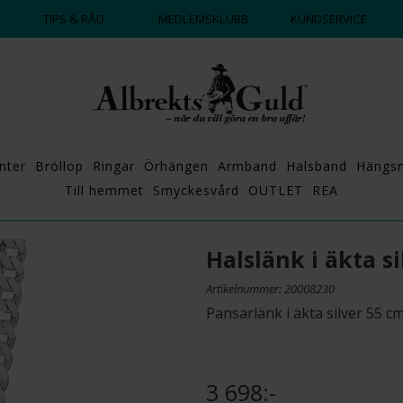
DAGS ATT POPPA?
💍💘
TIPS & RÅD
MEDLEMSKLUBB
KUNDSERVICE
nter
Bröllop
Ringar
Örhängen
Armband
Halsband
Hängs
Till hemmet
Smyckesvård
OUTLET
REA
Halslänk i äkta si
Artikelnummer: 20008230
Pansarlänk i äkta silver 55 cm
3 698:-