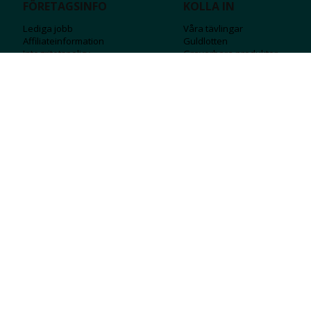
FÖRETAGSINFO
KOLLA IN
Lediga jobb
Våra tävlingar
Affiliateinformation
Guldlotten
Integritetspolicy
Graverbara produ
kter
Köpvillkor
Rosa Bandet
Ångra Köp
Wolt
Tips & råd
Black Friday
Bröllopsmässa
Alla erbjudanden