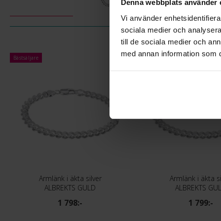
Denna webbplats använder 
Vi använder enhetsidentifierar
sociala medier och analysera 
till de sociala medier och a
med annan information som du 
Bästsäljare
Armlänk i äkta silver
Armlänk i äkta si
ALBREKTS GULD
ALBREKTS GU
1 798:-
1 799:-