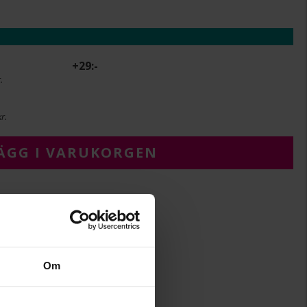
+
29:-
.
r.
ÄGG I VARUKORGEN
7.1
2.5
Om
55
Albrekts Guld
Silver