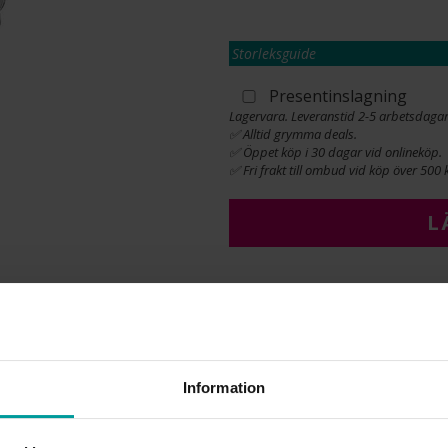
Storleksguide
Presentinslagning
Lagervara. Leveranstid 2-5 arbetsdagar
✅ Alltid grymma deals.
✅ Öppet köp i 30 dagar vid onlineköp.
✅ Fri frakt till ombud vid köp över 500 k
L
INFO
BREDD CA (MM)
HÖJD CA (MM)
Information
LÄNGD CA (CM)
VARUMÄRKE
MATERIAL