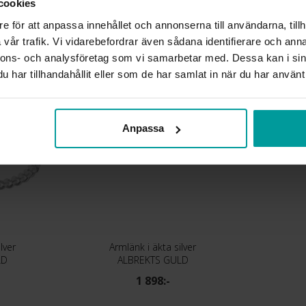
cookies
KEDJEMODELL
e för att anpassa innehållet och annonserna till användarna, tillh
vår trafik. Vi vidarebefordrar även sådana identifierare och anna
Liknande produkter
nnons- och analysföretag som vi samarbetar med. Dessa kan i sin
har tillhandahållit eller som de har samlat in när du har använt 
Anpassa
lver
Armlänk i äkta silver
LD
ALBREKTS GULD
1 898:-