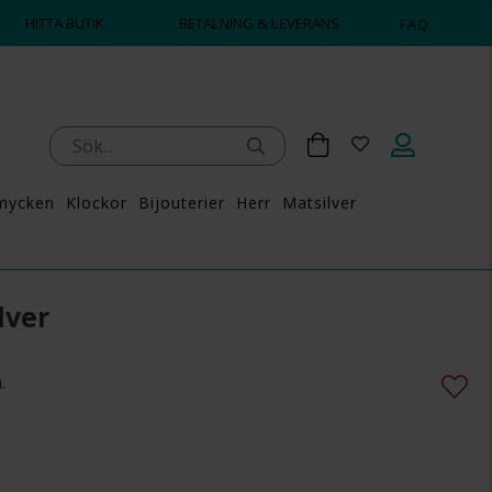
HITTA BUTIK
BETALNING & LEVERANS
FAQ
mycken
Klockor
Bijouterier
Herr
Matsilver
lver
.