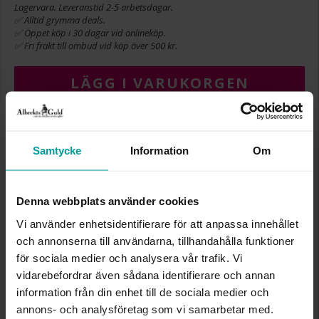
Lagervara. Leveranstid 2-5 arbetsdagar.
✅ Alltid grymma deals.
✅ Öppet köp i 30 dagar vid onlineköp.
✅ Fri frakt till ombud vid köp över 500 kr.
LÄGG I VARUKORGEN
INFO
Samtycke
Information
Om
BREDD CA (MM)
10,0
HÖJD CA (MM)
12,1
Denna webbplats använder cookies
VARUMÄRKE
Albrekts Guld
Vi använder enhetsidentifierare för att anpassa innehållet
MATERIAL
Guld
och annonserna till användarna, tillhandahålla funktioner
ÄDELMETALL
18K Gold
DETALJER
ihålig
för sociala medier och analysera vår trafik. Vi
VIKT CA (GRAM)
0,68
vidarebefordrar även sådana identifierare och annan
information från din enhet till de sociala medier och
annons- och analysföretag som vi samarbetar med.
Liknande produkter