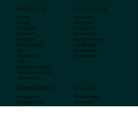
PRODUKTER
KUNDSERVICE
Bröllop
Hitta butik
Ringar
Bli medlem
Örhängen
Kundtjänst
Armband
Kontakta oss
Halsband
Guide för kedjor
Hängsmycken
Sälj ditt guld
Herr
Försäkringar
Till hemmet
Presentkort
Stål
Bokstavssmycken
Månadsstenar och
stjärntecken
FÖRETAGSINFO
KOLLA IN
Lediga jobb
Våra tävlingar
Företagskund
Guldlotten
Affiliateinformation
Graverbara produkter
Integritetspolicy
Rosa Bandet
Köpvillkor
Wolt
Tips & råd
Black Friday
Bröllopsmässa