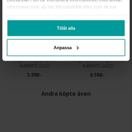
Kalasdeal
information som du har tillhandahållit eller som de har
samlat in när du har använt deras tjänster.
Tillåt alla
Anpassa
Kedja i 18K guld 45 cm
Hängsmycke i 18K guld 7mm
ALBREKTS GULD
ALBREKTS GULD
5 298:-
6 598:-
Andra köpte även