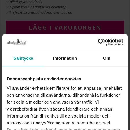
✅ Alltid grymma deals.
✅ Öppet köp i 30 dagar vid onlineköp.
✅ Fri frakt till ombud vid köp över 500 kr.
LÄGG I VARUKORGEN
INFO
Samtycke
Information
Om
BREDD CA (MM)
10,0
HÖJD CA (MM)
11,8
Denna webbplats använder cookies
VARUMÄRKE
Albrekts Guld
MATERIAL
Guld
Vi använder enhetsidentifierare för att anpassa innehållet
ÄDELMETALL
18K Gold
och annonserna till användarna, tillhandahålla funktioner
DETALJER
Massivt
för sociala medier och analysera vår trafik. Vi
VIKT CA (GRAM)
2,6
vidarebefordrar även sådana identifierare och annan
information från din enhet till de sociala medier och
Liknande produkter
annons- och analysföretag som vi samarbetar med.
Dessa kan i sin tur kombinera informationen med annan