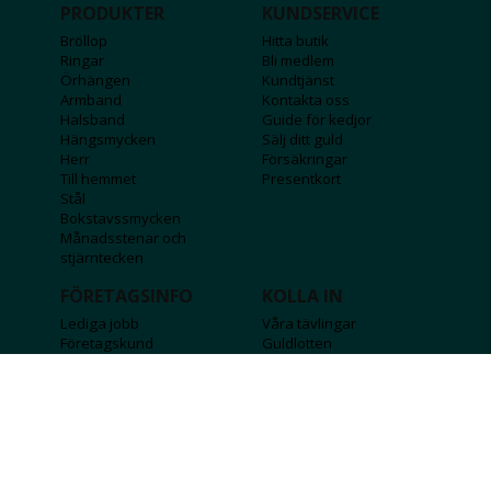
PRODUKTER
KUNDSERVICE
Bröllop
Hitta butik
Ringar
Bli medlem
Örhängen
Kundtjänst
Armband
Kontakta oss
Halsband
Guide för kedjor
Hängsmycken
Sälj ditt guld
Herr
Försäkringar
Till hemmet
Presentkort
Stål
Bokstavssmycken
Månadsstenar och
stjärntecken
FÖRETAGSINFO
KOLLA IN
Lediga jobb
Våra tävlingar
Företagskund
Guldlotten
Affiliateinformation
Graverbara produkter
Integritetspolicy
Rosa Bandet
Köpvillkor
Wolt
Tips & råd
Black Friday
Bröllopsmässa
Alla erbjudanden