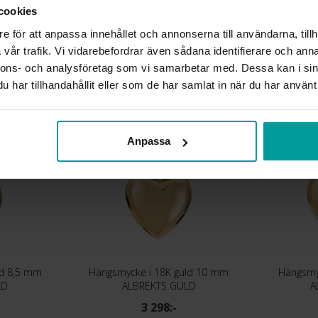
cookies
DETALJER
VIKT CA (GRAM)
e för att anpassa innehållet och annonserna till användarna, tillh
vår trafik. Vi vidarebefordrar även sådana identifierare och anna
nnons- och analysföretag som vi samarbetar med. Dessa kan i sin
Liknande produkter
har tillhandahållit eller som de har samlat in när du har använt 
Anpassa
ld 8,5 mm
Hängsmycke i 18K guld 10 mm
Hängsmy
LD
ALBREKTS GULD
A
3 298:-