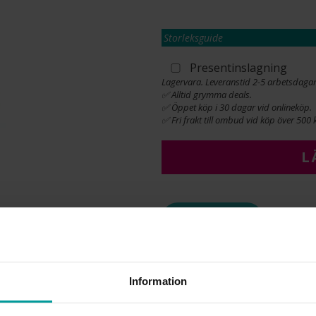
Storleksguide
Presentinslagning
Lagervara. Leveranstid 2-5 arbetsdagar
✅ Alltid grymma deals.
✅ Öppet köp i 30 dagar vid onlineköp.
✅ Fri frakt till ombud vid köp över 500 k
L
INFO
BREDD CA (MM)
HÖJD CA (MM)
Information
VARUMÄRKE
MATERIAL
ÄDELMETALL