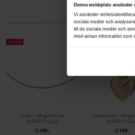
Denna webbplats använder 
Vi använder enhetsidentifierar
sociala medier och analysera 
till de sociala medier och a
med annan information som du 
Kalasdeal
Bästsäljare
Kedja i 18K guld 45 cm
Hängsmycke i 18K gu
ALBREKTS GULD
ALBREKTS GU
5 298:-
2 198:-