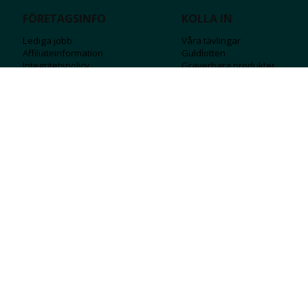
FÖRETAGSINFO
KOLLA IN
Lediga jobb
Våra tävlingar
Affiliateinformation
Guldlotten
Integritetspolicy
Graverbara produ
kter
Köpvillkor
Rosa Bandet
Ångra Köp
Wolt
Tips & råd
Black Friday
Bröllopsmässa
Alla erbjudanden