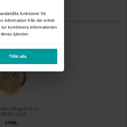
ihålig
0,7
andahålla funktioner för
n information från din enhet
 tur kombinera informationen
deras tjänster.
Tillåt alla
cke i 18K guld 14mm
LBREKTS GULD
4 998:-