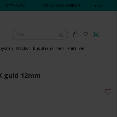
HITTA BUTIK
BETALNING & LEVERANS
FAQ
mycken
Klockor
Bijouterier
Herr
Matsilver
K guld 12mm
g