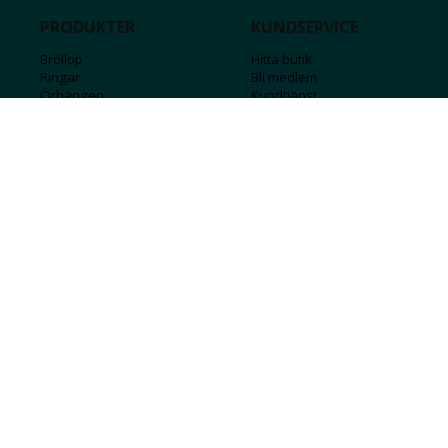
PRODUKTER
KUNDSERVICE
Bröllop
Hitta butik
Ringar
Bli medlem
Örhängen
Kundtjänst
Armband
Kontakta oss
Halsband
Guide för kedjor
Hängsmycken
Sälj ditt guld
Herr
Försäkringar
Till hemmet
Presentkort
Stål
Bokstavssmycken
Månadsstenar och stjärntecken