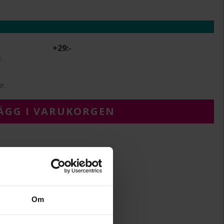
+
29:-
.
r.
ÄGG I VARUKORGEN
12
14,2
Om
Albrekts Guld
Guld
18K Gold