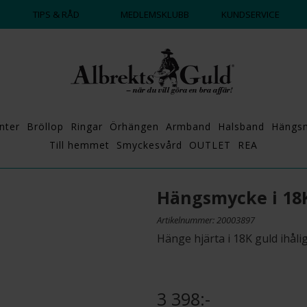
DAGS ATT POPPA?
💍💘
TIPS & RÅD
MEDLEMSKLUBB
KUNDSERVICE
nter
Bröllop
Ringar
Örhängen
Armband
Halsband
Hängs
Till hemmet
Smyckesvård
OUTLET
REA
Hängsmycke i 18
Artikelnummer: 20003897
Hänge hjärta i 18K guld ihåli
3 398:-