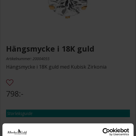
Hängsmycke i 18K guld
Artikelnummer: 20004055
Hängsmycke i 18K guld med Kubisk Zirkonia
798:-
Storleksguide
Presentinslagning
+
29:-
Lagervara. Leveranstid 2-5 arbetsdagar.