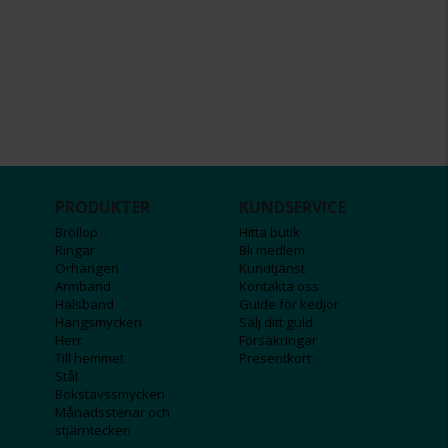
PRODUKTER
KUNDSERVICE
Bröllop
Hitta butik
Ringar
Bli medlem
Örhängen
Kundtjänst
Armband
Kontakta oss
Halsband
Guide för kedjor
Hängsmycken
Sälj ditt guld
Herr
Försäkringar
Till hemmet
Presentkort
Stål
Bokstavssmycken
Månadsstenar och
stjärntecken