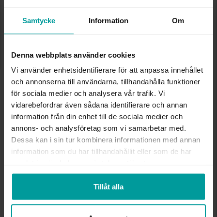
✅ Alltid grymma deals.
✅ Öppet köp i 30 dagar vid onlineköp.
✅ Fri frakt till ombud vid köp över 500 kr.
Samtycke
Information
Om
LÄGG I VARUKORGEN
Denna webbplats använder cookies
Vi använder enhetsidentifierare för att anpassa innehållet
och annonserna till användarna, tillhandahålla funktioner
INFO
för sociala medier och analysera vår trafik. Vi
vidarebefordrar även sådana identifierare och annan
BREDD CA (MM)
6
information från din enhet till de sociala medier och
HÖJD CA (MM)
8
annons- och analysföretag som vi samarbetar med.
VARUMÄRKE
Albrekts Guld
Dessa kan i sin tur kombinera informationen med annan
MATERIAL
Guld
information som du har tillhandahållit eller som de har
ÄDELMETALL
18K Gold
samlat in när du har använt deras tjänster.
STEN/PÄRLA
Kubisk zirkonia
VIKT CA (GRAM)
0.42
Tillåt alla