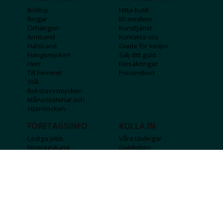
Bröllop
Hitta butik
Ringar
Bli medlem
Örhängen
Kundtjänst
Armband
Kontakta oss
Halsband
Guide för kedjor
Hängsmycken
Sälj ditt guld
Herr
Försäkringar
Till hemmet
Presentkort
Stål
Bokstavssmycken
Månadsstenar och
stjärntecken
FÖRETAGSINFO
KOLLA IN
Lediga jobb
Våra tävlingar
Företagskund
Guldlotten
Affiliateinformation
Graverbara produkter
Integritetspolicy
Rosa Bandet
Köpvillkor
Wolt
Tips & råd
Black Friday
Bröllopsmässa
Alla erbjudanden
FÖLJ OSS