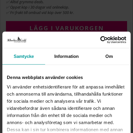
✅ Alltid grymma deals.
✅ Öppet köp i 30 dagar vid onlineköp.
✅ Fri frakt till ombud vid köp över 500 kr.
LÄGG I VARUKORGEN
INFO
Samtycke
Information
Om
BREDD CA (MM)
6
HÖJD CA (MM)
11.5
Denna webbplats använder cookies
VARUMÄRKE
Albrekts Guld
Vi använder enhetsidentifierare för att anpassa innehållet
MATERIAL
Guld
och annonserna till användarna, tillhandahålla funktioner
ÄDELMETALL
18K Gold
VIKT CA (GRAM)
0.23
för sociala medier och analysera vår trafik. Vi
vidarebefordrar även sådana identifierare och annan
information från din enhet till de sociala medier och
Liknande produkter
annons- och analysföretag som vi samarbetar med.
Dessa kan i sin tur kombinera informationen med annan