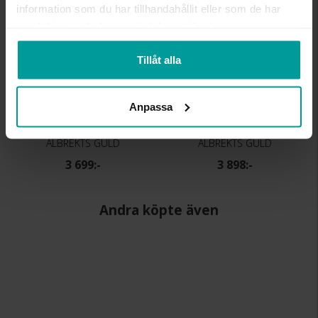
information som du har tillhandahållit eller som de har
samlat in när du har använt deras tjänster.
Tillåt alla
Anpassa
Hängsmycke i 18K guld
Hängsmycke i 18K guld
ALBREKTS GULD
ALBREKTS GULD
3 699:-
3 898:-
Andra köpte även