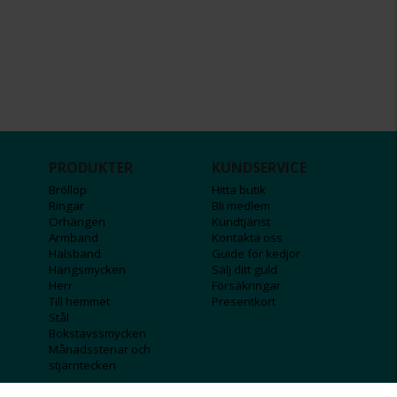
PRODUKTER
KUNDSERVICE
Bröllop
Hitta butik
Ringar
Bli medlem
Örhängen
Kundtjänst
Armband
Kontakta oss
Halsband
Guide för kedjor
Hängsmycken
Sälj ditt guld
Herr
Försäkringar
Till hemmet
Presentkort
Stål
Bokstavssmycken
Månadsstenar och
stjärntecken
FÖRETAGSINFO
KOLLA IN