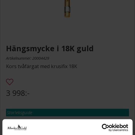
Hängsmycke i 18K guld
Artikelnummer: 20004429
Kors tvåfärgat med krusifix 18K
3 998:-
Storleksguide
Presentinslagning
+
29:-
Lagervara. Leveranstid 2-5 arbetsdagar.