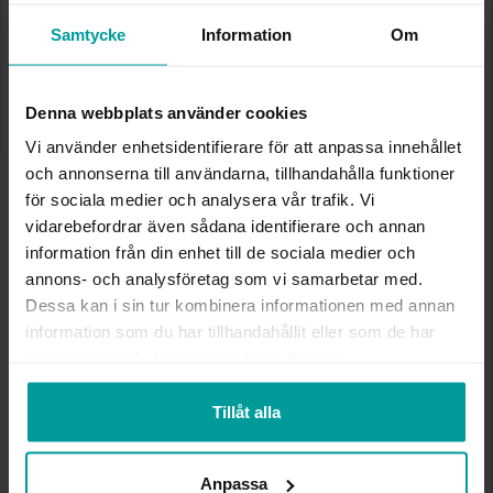
✅ Alltid grymma deals.
✅ Öppet köp i 30 dagar vid onlineköp.
Samtycke
Information
Om
✅ Fri frakt till ombud vid köp över 500 kr.
LÄGG I VARUKORGEN
Denna webbplats använder cookies
Vi använder enhetsidentifierare för att anpassa innehållet
och annonserna till användarna, tillhandahålla funktioner
INFO
för sociala medier och analysera vår trafik. Vi
vidarebefordrar även sådana identifierare och annan
information från din enhet till de sociala medier och
BREDD CA (MM)
14
HÖJD CA (MM)
25.2
annons- och analysföretag som vi samarbetar med.
VARUMÄRKE
Albrekts Guld
Dessa kan i sin tur kombinera informationen med annan
MATERIAL
Tvåfärgat guld
information som du har tillhandahållit eller som de har
ÄDELMETALL
18K Gold
samlat in när du har använt deras tjänster.
VIKT CA (GRAM)
0.82
Tillåt alla
Andra köpte även
Anpassa