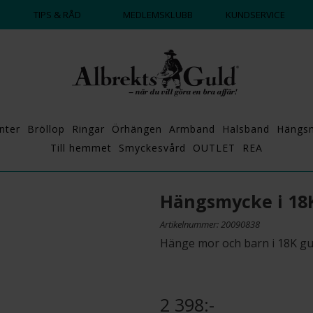
DAGS ATT POPPA?
💍💘
TIPS & RÅD
MEDLEMSKLUBB
KUNDSERVICE
nter
Bröllop
Ringar
Örhängen
Armband
Halsband
Hängs
Till hemmet
Smyckesvård
OUTLET
REA
Hängsmycke i 18
Artikelnummer: 20090838
Hänge mor och barn i 18K gu
2 398:-