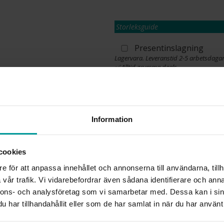
Storleksguide
Presentinslagning
Lagervara. Leveranstid 2-5 arbetsdagar
✅ Alltid grymma deals.
✅ Öppet köp i 30 dagar vid onlineköp.
✅ Fri frakt till ombud vid köp över 500 k
L
Information
cookies
INFO
e för att anpassa innehållet och annonserna till användarna, tillh
BREDD CA (MM)
vår trafik. Vi vidarebefordrar även sådana identifierare och anna
LÄNGD CA (CM)
nnons- och analysföretag som vi samarbetar med. Dessa kan i sin
VARUMÄRKE
har tillhandahållit eller som de har samlat in när du har använt 
MATERIAL
ÄDELMETALL