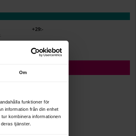
+
29:-
.
r.
ÄGG I VARUKORGEN
Om
andahålla funktioner för
1,2
n information från din enhet
2
 tur kombinera informationen
Albrekts Guld
deras tjänster.
Guld
18K Gold