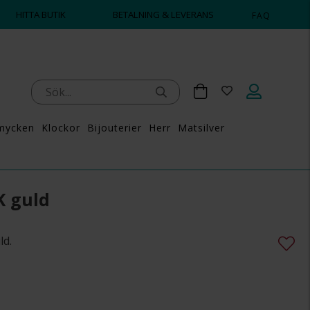
HITTA BUTIK
BETALNING & LEVERANS
FAQ
mycken
Klockor
Bijouterier
Herr
Matsilver
K guld
ld.