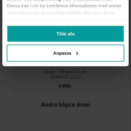
Dessa kan i sin tur kombinera informationen med annan
information som du har tillhandahållit eller som de har
samlat in när du har använt deras tjänster.
Tillåt alla
Anpassa
Kedja i 18K guld 42 cm
ALBREKTS GULD
4 898:-
Andra köpte även