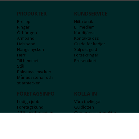
PRODUKTER
KUNDSERVICE
Bröllop
Hitta butik
Ringar
Bli medlem
Örhängen
Kundtjänst
Armband
Kontakta oss
Halsband
Guide för kedjor
Hängsmycken
Sälj ditt guld
Herr
Försäkringar
Till hemmet
Presentkort
Stål
Bokstavssmycken
Månadsstenar och
stjärntecken
FÖRETAGSINFO
KOLLA IN
Lediga jobb
Våra tävlingar
Företagskund
Guldlotten
Affiliateinformation
Graverbara produkter
Integritetspolicy
Rosa Bandet
Köpvillkor
Wolt
Tips & råd
Black Friday