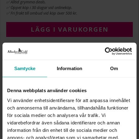
✅ Alltid grymma deals.
✅ Öppet köp i 30 dagar vid onlineköp.
✅ Fri frakt till ombud vid köp över 500 kr.
LÄGG I VARUKORGEN
INFO
Samtycke
Information
Om
BREDD CA (MM)
4
LÄNGD CA (CM)
1,2
VARUMÄRKE
Albrekts Guld
Denna webbplats använder cookies
MATERIAL
Guld
ÄDELMETALL
18K Gold
Vi använder enhetsidentifierare för att anpassa innehållet
VIKT CA (GRAM)
0,15
och annonserna till användarna, tillhandahålla funktioner
för sociala medier och analysera vår trafik. Vi
vidarebefordrar även sådana identifierare och annan
Liknande produkter
information från din enhet till de sociala medier och
Kalasdeal
annons- och analysföretag som vi samarbetar med.