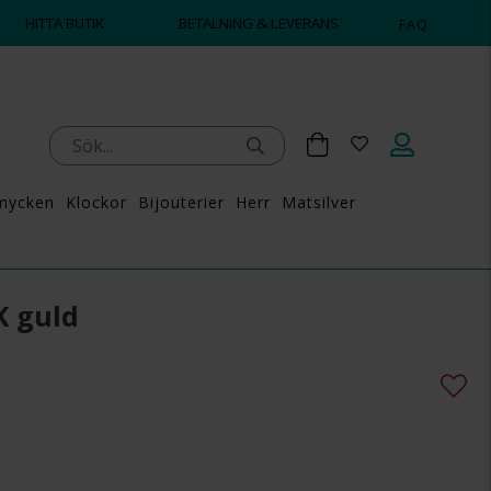
HITTA BUTIK
BETALNING & LEVERANS
FAQ
mycken
Klockor
Bijouterier
Herr
Matsilver
K guld