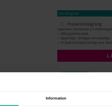
Storleksguide
Presentinslagning
Lagervara. Leveranstid 2-5 arbetsdagar
✅ Alltid grymma deals.
✅ Öppet köp i 30 dagar vid onlineköp.
✅ Fri frakt till ombud vid köp över 500 k
L
INFO
BREDD CA (MM)
LÄNGD CA (CM)
Information
VARUMÄRKE
MATERIAL
ÄDELMETALL