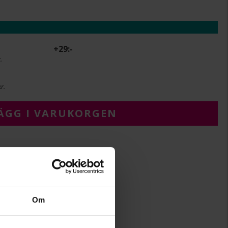
+
29:-
.
r.
ÄGG I VARUKORGEN
7
1,2
Om
Albrekts Guld
Guld
18K Gold