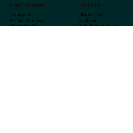
FÖRETAGSINFO
KOLLA IN
Lediga jobb
Våra tävlingar
Affiliateinformation
Guldlotten
Integritetspolicy
Graverbara produ
kter
Köpvillkor
Rosa Bandet
Ångra Köp
Wolt
Tips & råd
Black Friday
Bröllopsmässa
Alla erbjudanden