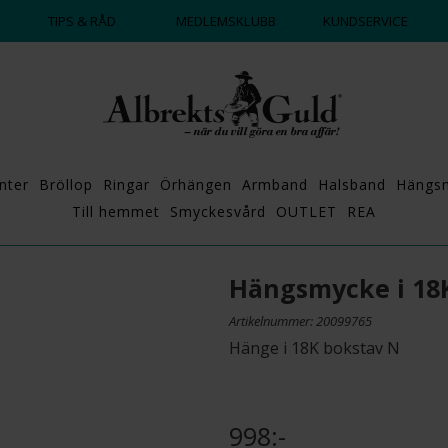
DAGS ATT POPPA?
💍💘
TIPS & RÅD
MEDLEMSKLUBB
KUNDSERVICE
nter
Bröllop
Ringar
Örhängen
Armband
Halsband
Hängs
Till hemmet
Smyckesvård
OUTLET
REA
Hängsmycke i 18
Artikelnummer: 20099765
Hänge i 18K bokstav N
998:-