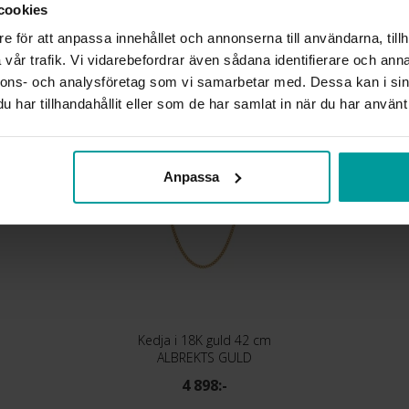
cookies
VIKT CA (GRAM)
e för att anpassa innehållet och annonserna till användarna, tillh
vår trafik. Vi vidarebefordrar även sådana identifierare och anna
Liknande produkter
nnons- och analysföretag som vi samarbetar med. Dessa kan i sin
har tillhandahållit eller som de har samlat in när du har använt 
Anpassa
Kedja i 18K guld 42 cm
ALBREKTS GULD
4 898:-