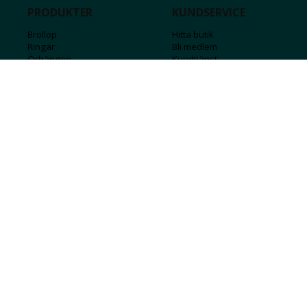
PRODUKTER
KUNDSERVICE
Bröllop
Hitta butik
Ringar
Bli medlem
Örhängen
Kundtjänst
Armband
Kontakta oss
Halsband
Guide för kedjor
Hängsmycken
Sälj ditt guld
Herr
Försäkringar
Till hemmet
Presentkort
Stål
Bokstavssmycken
Månadsstenar och stjärntecken