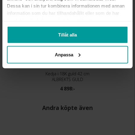
Dessa kan i sin tur kombinera informationen med annan
information som du har tillhandahållit eller som de har
samlat in när du har använt deras tjänster.
Tillåt alla
Anpassa
Kedja i 18K guld 42 cm
ALBREKTS GULD
4 898:-
Andra köpte även