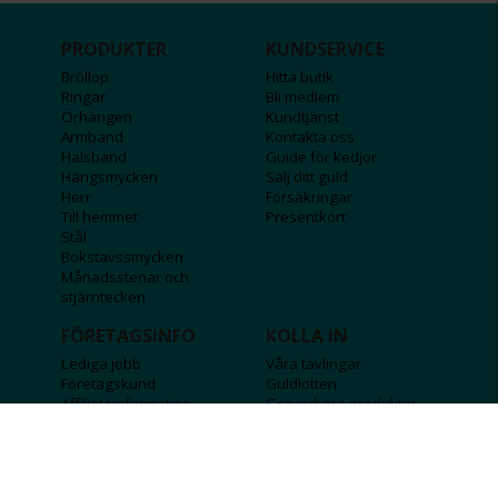
PRODUKTER
KUNDSERVICE
Bröllop
Hitta butik
Ringar
Bli medlem
Örhängen
Kundtjänst
Armband
Kontakta oss
Halsband
Guide för kedjor
Hängsmycken
Sälj ditt guld
Herr
Försäkringar
Till hemmet
Presentkort
Stål
Bokstavssmycken
Månadsstenar och
stjärntecken
FÖRETAGSINFO
KOLLA IN
Lediga jobb
Våra tävlingar
Företagskund
Guldlotten
Affiliateinformation
Graverbara produkter
Integritetspolicy
Rosa Bandet
Köpvillkor
Wolt
Tips & råd
Black Friday