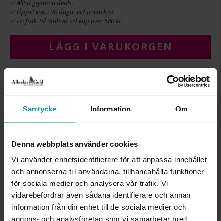
✅ Alltid grymma deals.
✅ Öppet köp i 30 dagar vid onlineköp.
✅ Fri frakt till ombud vid köp över 500 kr.
LÄGG I VARUKORGEN
INFO
Samtycke
Information
Om
BREDD CA (MM)
7
LÄNGD CA (CM)
1,2
VARUMÄRKE
Albrekts Guld
Denna webbplats använder cookies
MATERIAL
Guld
ÄDELMETALL
18K Gold
Vi använder enhetsidentifierare för att anpassa innehållet
VIKT CA (GRAM)
0,16
och annonserna till användarna, tillhandahålla funktioner
för sociala medier och analysera vår trafik. Vi
vidarebefordrar även sådana identifierare och annan
Liknande produkter
information från din enhet till de sociala medier och
Kalasdeal
annons- och analysföretag som vi samarbetar med.