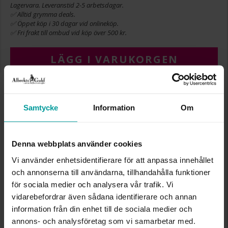
Lagervara. Leveranstid 2-5 arbetsdagar.
✅ Alltid grymma deals.
✅ Öppet köp i 30 dagar vid onlineköp.
✅ Fri frakt till ombud vid köp över 500 kr.
LÄGG I VARUKORGEN
INFO
Samtycke
Information
Om
BREDD CA (MM)
1,73-10,54
LÄNGD CA (CM)
2,2
Denna webbplats använder cookies
VARUMÄRKE
Albrekts Guld
Vi använder enhetsidentifierare för att anpassa innehållet
MATERIAL
Guld
och annonserna till användarna, tillhandahålla funktioner
ÄDELMETALL
18K Gold
STEN/PÄRLA
Kubisk zirkonia
för sociala medier och analysera vår trafik. Vi
VIKT CA (GRAM)
0,43
vidarebefordrar även sådana identifierare och annan
information från din enhet till de sociala medier och
annons- och analysföretag som vi samarbetar med.
Liknande produkter