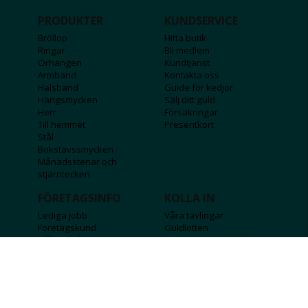
PRODUKTER
KUNDSERVICE
Bröllop
Hitta butik
Ringar
Bli medlem
Örhängen
Kundtjänst
Armband
Kontakta oss
Halsband
Guide för kedjor
Hängsmycken
Sälj ditt guld
Herr
Försäkringar
Till hemmet
Presentkort
Stål
Bokstavssmycken
Månadsstenar och
stjärntecken
FÖRETAGSINFO
KOLLA IN
Lediga jobb
Våra tävlingar
Företagskund
Guldlotten
Affiliateinformation
Graverbara produkter
Integritetspolicy
Rosa Bandet
Köpvillkor
Wolt
Tips & råd
Black Friday
Bröllopsmässa