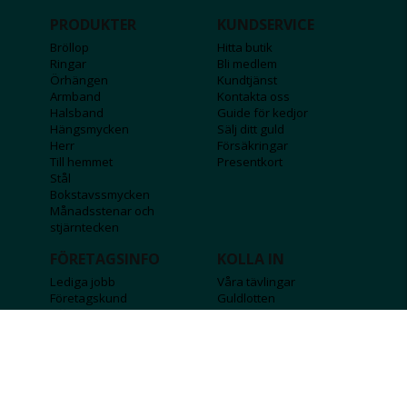
PRODUKTER
KUNDSERVICE
Bröllop
Hitta butik
Ringar
Bli medlem
Örhängen
Kundtjänst
Armband
Kontakta oss
Halsband
Guide för kedjor
Hängsmycken
Sälj ditt guld
Herr
Försäkringar
Till hemmet
Presentkort
Stål
Bokstavssmycken
Månadsstenar och
stjärntecken
FÖRETAGSINFO
KOLLA IN
Lediga jobb
Våra tävlingar
Företagskund
Guldlotten
Affiliateinformation
Graverbara produkter
Integritetspolicy
Rosa Bandet
Köpvillkor
Wolt
Tips & råd
Black Friday
Bröllopsmässa