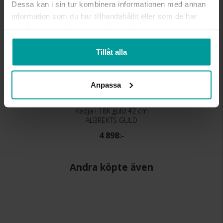
Dessa kan i sin tur kombinera informationen med annan
information som du har tillhandahållit eller som de har
samlat in när du har använt deras tjänster.
Tillåt alla
Anpassa
Kedja i 18K guld 42 cm
ALBREKTS GULD
4 898:-
Andra köpte även