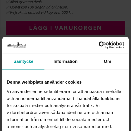
✅ Alltid grymma deals.
✅ Öppet köp i 30 dagar vid onlineköp.
✅ Fri frakt till ombud vid köp över 500 kr.
LÄGG I VARUKORGEN
INFO
Samtycke
Information
Om
BREDD CA (MM)
10,00
VARUMÄRKE
Albrekts Guld
MATERIAL
Guld
Denna webbplats använder cookies
ÄDELMETALL
18K Gold
Vi använder enhetsidentifierare för att anpassa innehållet
VIKT CA (GRAM)
0,38
och annonserna till användarna, tillhandahålla funktioner
för sociala medier och analysera vår trafik. Vi
Liknande produkter
vidarebefordrar även sådana identifierare och annan
information från din enhet till de sociala medier och
Kalasdeal
annons- och analysföretag som vi samarbetar med.