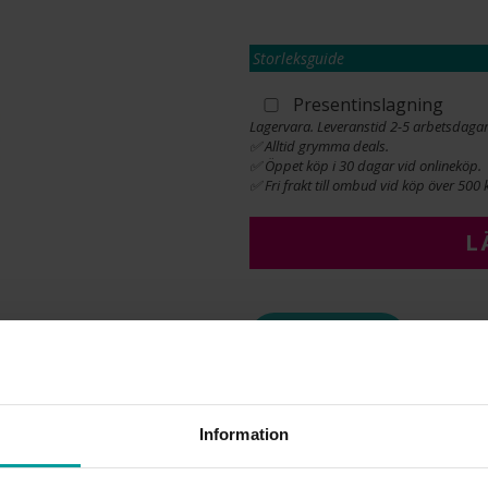
Storleksguide
Presentinslagning
Lagervara. Leveranstid 2-5 arbetsdagar
✅ Alltid grymma deals.
✅ Öppet köp i 30 dagar vid onlineköp.
✅ Fri frakt till ombud vid köp över 500 k
L
INFO
BREDD CA (MM)
LÄNGD CA (CM)
Information
VARUMÄRKE
MATERIAL
ÄDELMETALL