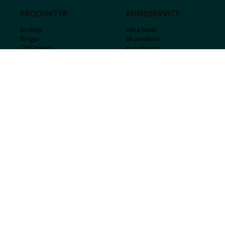
PRODUKTER
KUNDSERVICE
Bröllop
Hitta butik
Ringar
Bli medlem
Örhängen
Kundtjänst
Armband
Kontakta oss
Halsband
Guide för kedjor
Hängsmycken
Sälj ditt guld
Herr
Försäkringar
Till hemmet
Presentkort
Stål
Bokstavssmycken
Månadsstenar och stjärntecken