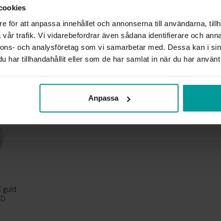
cookies
STEN/PÄRLA
VIKT CA (GRAM)
e för att anpassa innehållet och annonserna till användarna, tillh
vår trafik. Vi vidarebefordrar även sådana identifierare och anna
nnons- och analysföretag som vi samarbetar med. Dessa kan i sin
Liknande produkter
har tillhandahållit eller som de har samlat in när du har använt 
Anpassa
 guld
LD