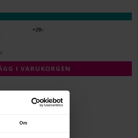
+
29:-
.
r.
ÄGG I VARUKORGEN
7
1,1
Om
Albrekts Guld
Guld
18K Gold