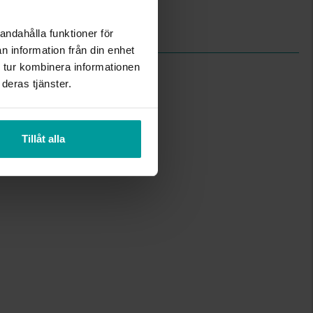
Kubisk zirkonia
0,25
andahålla funktioner för
n information från din enhet
 tur kombinera informationen
deras tjänster.
Tillåt alla