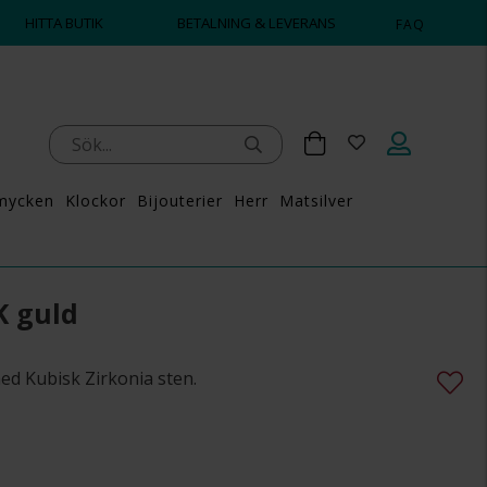
HITTA BUTIK
BETALNING & LEVERANS
FAQ
mycken
Klockor
Bijouterier
Herr
Matsilver
K guld
med Kubisk Zirkonia sten.