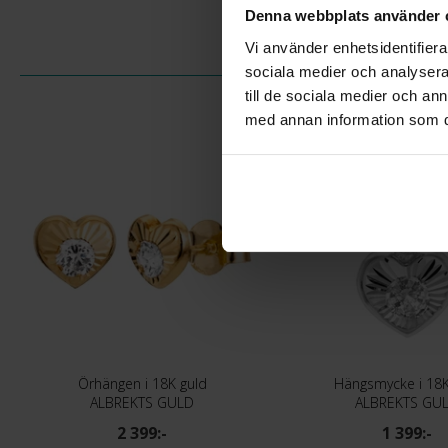
Denna webbplats använder 
Vi använder enhetsidentifierar
sociala medier och analysera 
till de sociala medier och a
med annan information som du 
Örhängen i 18K guld
Hängsmycke i 18K
ALBREKTS GULD
ALBREKTS GU
2 399:-
1 399:-