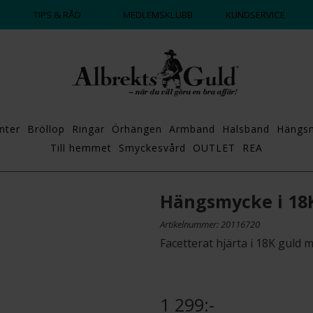
DAGS ATT POPPA?
💍💘
TIPS & RÅD
MEDLEMSKLUBB
KUNDSERVICE
nter
Bröllop
Ringar
Örhängen
Armband
Halsband
Hängs
Till hemmet
Smyckesvård
OUTLET
REA
Hängsmycke i 18
Artikelnummer: 20116720
Facetterat hjärta i 18K guld 
1 299:-