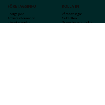
FÖRETAGSINFO
KOLLA IN
Lediga jobb
Våra tävlingar
Affiliateinformation
Guldlotten
Integritetspolicy
Graverbara produ
kter
Köpvillkor
Rosa Bandet
Ångra Köp
Wolt
Tips & råd
Black Friday
Bröllopsmässa
Alla erbjudanden