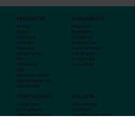
PRODUKTER
KUNDSERVICE
Bröllop
Hitta butik
Ringar
Bli medlem
Örhängen
Kundtjänst
Armband
Kontakta oss
Halsband
Guide för kedjor
Hängsmycken
Sälj ditt guld
Herr
Försäkringar
Till hemmet
Presentkort
Stål
Bokstavssmycken
Månadsstenar och
stjärntecken
FÖRETAGSINFO
KOLLA IN
Lediga jobb
Våra tävlingar
Företagskund
Guldlotten
Affiliateinformation
Graverbara produkter
Integritetspolicy
Rosa Bandet
Köpvillkor
Wolt
Tips & råd