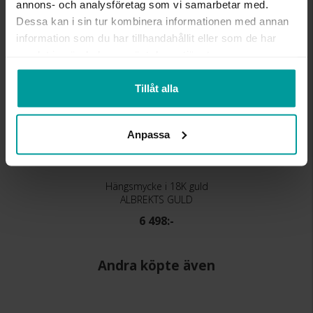
annons- och analysföretag som vi samarbetar med.
Dessa kan i sin tur kombinera informationen med annan
information som du har tillhandahållit eller som de har
samlat in när du har använt deras tjänster.
Tillåt alla
Anpassa
Hängsmycke i 18K guld
ALBREKTS GULD
6 498:-
Andra köpte även