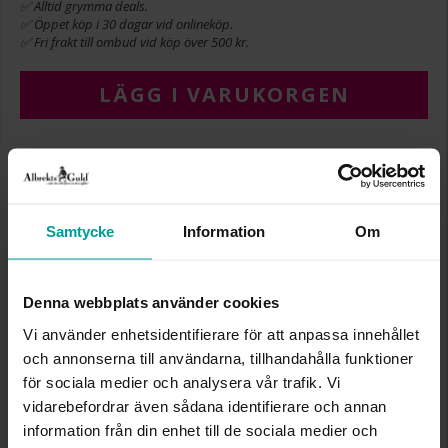
✅ Alltid grymma deals.
✅ Öppet köp i 30 dagar vid onlineköp.
✅ Fri frakt till ombud vid köp över 500 kr.
LÄGG I VARUKORGEN
INFO
BREDD CA (MM)
20
Samtycke
Information
Om
DIAMETER CA (MM)
20
HÖJD CA (MM)
30
VARUMÄRKE
Albrekts Guld
Denna webbplats använder cookies
MATERIAL
Tvåfärgat guld
Vi använder enhetsidentifierare för att anpassa innehållet
ÄDELMETALL
18K Gold
och annonserna till användarna, tillhandahålla funktioner
VIKT CA (GRAM)
2,40
för sociala medier och analysera vår trafik. Vi
vidarebefordrar även sådana identifierare och annan
Liknande produkter
information från din enhet till de sociala medier och