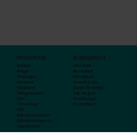
PRODUKTER
KUNDSERVICE
Bröllop
Hitta butik
Ringar
Bli medlem
Örhängen
Kundtjänst
Armband
Kontakta oss
Halsband
Guide för kedjor
Hängsmycken
Sälj ditt guld
Herr
Försäkringar
Till hemmet
Presentkort
Stål
Bokstavssmycken
Månadsstenar och
stjärntecken
FÖRETAGSINFO
KOLLA IN