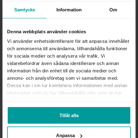
✅ Alltid grymma deals.
✅ Öppet köp i 30 dagar vid onlineköp.
Samtycke
Information
Om
✅ Fri frakt till ombud vid köp över 500 kr.
LÄGG I VARUKORGEN
Denna webbplats använder cookies
Vi använder enhetsidentifierare för att anpassa innehållet
och annonserna till användarna, tillhandahålla funktioner
INFO
för sociala medier och analysera vår trafik. Vi
vidarebefordrar även sådana identifierare och annan
information från din enhet till de sociala medier och
BREDD CA (MM)
6,00
HÖJD CA (MM)
13,34
annons- och analysföretag som vi samarbetar med.
VARUMÄRKE
Albrekts Guld
Dessa kan i sin tur kombinera informationen med annan
MATERIAL
Guld
information som du har tillhandahållit eller som de har
ÄDELMETALL
18K Gold
samlat in när du har använt deras tjänster.
VIKT CA (GRAM)
0,60
Tillåt alla
Andra köpte även
Anpassa