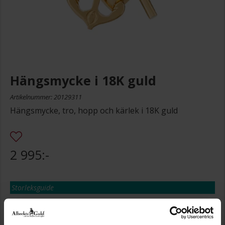
Hängsmycke i 18K guld
Artikelnummer: 20129311
Hängsmycke, tro, hopp och kärlek i 18K guld
2 995:-
Storleksguide
Presentinslagning
+
29:-
Lagervara. Leveranstid 2-5 arbetsdagar.