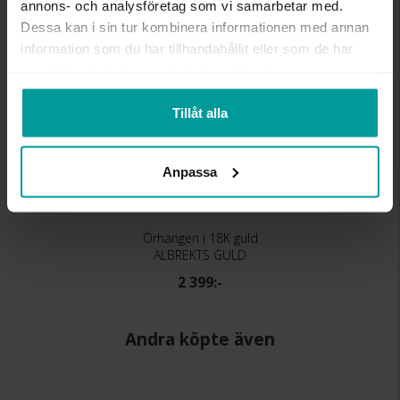
annons- och analysföretag som vi samarbetar med.
Dessa kan i sin tur kombinera informationen med annan
information som du har tillhandahållit eller som de har
samlat in när du har använt deras tjänster.
Tillåt alla
Anpassa
Örhängen i 18K guld
ALBREKTS GULD
2 399:-
Andra köpte även