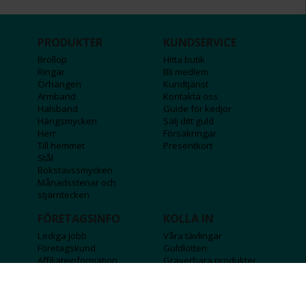
PRODUKTER
KUNDSERVICE
Bröllop
Hitta butik
Ringar
Bli medlem
Örhängen
Kundtjänst
Armband
Kontakta oss
Halsband
Guide för kedjor
Hängsmycken
Sälj ditt guld
Herr
Försäkringar
Till hemmet
Presentkort
Stål
Bokstavssmycken
Månadsstenar och
stjärntecken
FÖRETAGSINFO
KOLLA IN
Lediga jobb
Våra tävlingar
Företagskund
Guldlotten
Affiliateinformation
Graverbara produkter
Integritetspolicy
Rosa Bandet
Köpvillkor
Wolt
Tips & råd