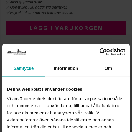
✅ Alltid grymma deals.
✅ Öppet köp i 30 dagar vid onlineköp.
✅ Fri frakt till ombud vid köp över 500 kr.
LÄGG I VARUKORGEN
INFO
BREDD CA (MM)
5,64
Samtycke
Information
Om
LÄNGD CA (CM)
1,17
VARUMÄRKE
Albrekts Guld
MATERIAL
Guld
Denna webbplats använder cookies
ÄDELMETALL
18K Gold
Vi använder enhetsidentifierare för att anpassa innehållet
DETALJER
ihålig
och annonserna till användarna, tillhandahålla funktioner
VIKT CA (GRAM)
0,21
för sociala medier och analysera vår trafik. Vi
vidarebefordrar även sådana identifierare och annan
Liknande produkter
information från din enhet till de sociala medier och