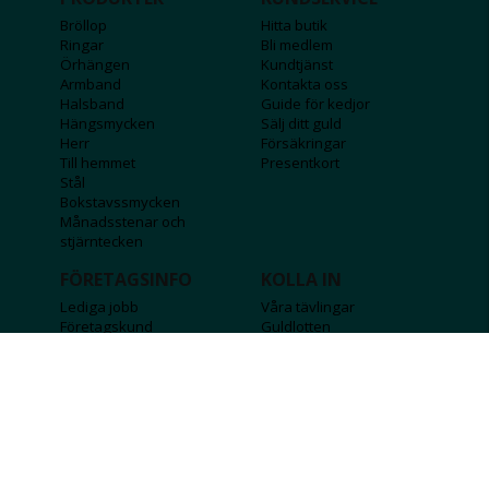
Bröllop
Hitta butik
Ringar
Bli medlem
Örhängen
Kundtjänst
Armband
Kontakta oss
Halsband
Guide för kedjor
Hängsmycken
Sälj ditt guld
Herr
Försäkringar
Till hemmet
Presentkort
Stål
Bokstavssmycken
Månadsstenar och
stjärntecken
FÖRETAGSINFO
KOLLA IN
Lediga jobb
Våra tävlingar
Företagskund
Guldlotten
Affiliateinformation
Graverbara produkter
Integritetspolicy
Rosa Bandet
Köpvillkor
Wolt
Tips & råd
Black Friday
Bröllopsmässa
Alla erbjudanden
FÖLJ OSS