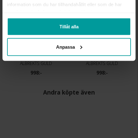
information som du har tillhandahållit eller som de har
samlat in när du har använt deras tjänster.
Tillåt alla
Anpassa
Hängsmycke i 18K guld
Hängsmycke i 18K guld
ALBREKTS GULD
ALBREKTS GULD
998:-
998:-
Andra köpte även