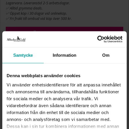
Lagervara. Leveranstid 2-5 arbetsdagar.
✅ Alltid grymma deals.
✅ Öppet köp i 30 dagar vid onlineköp.
✅ Fri frakt till ombud vid köp över 500 kr.
LÄGG I VARUKORGEN
BREDD CA (MM)
5,40
Samtycke
Information
Om
LÄNGD CA (CM)
1,20
VARUMÄRKE
Albrekts Guld
MATERIAL
Guld
Denna webbplats använder cookies
ÄDELMETALL
18K Gold
Vi använder enhetsidentifierare för att anpassa innehållet
STEN/PÄRLA
Kubisk zirkonia
och annonserna till användarna, tillhandahålla funktioner
DETALJER
Ametist färg
för sociala medier och analysera vår trafik. Vi
VIKT CA (GRAM)
0,25
vidarebefordrar även sådana identifierare och annan
information från din enhet till de sociala medier och
Liknande produkter
annons- och analysföretag som vi samarbetar med.
Dessa kan i sin tur kombinera informationen med annan