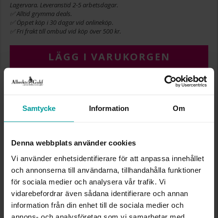
Lagervara. Leveranstid 2-5 arbetsdagar.
✅ Alltid grymma deals.
✅ Öppet köp i 30 dagar vid onlineköp.
✅ Fri frakt till ombud vid köp över 500 kr.
LÄGG I VARUKORGEN
INFO
Samtycke
Information
Om
BREDD CA (MM)
5,40
LÄNGD CA (CM)
1,20
Denna webbplats använder cookies
VARUMÄRKE
Albrekts Guld
MATERIAL
Guld
Vi använder enhetsidentifierare för att anpassa innehållet
ÄDELMETALL
18K Gold
och annonserna till användarna, tillhandahålla funktioner
STEN/PÄRLA
Kubisk zirkonia
för sociala medier och analysera vår trafik. Vi
DETALJER
London topaz färg
vidarebefordrar även sådana identifierare och annan
VIKT CA (GRAM)
0,25
information från din enhet till de sociala medier och
annons- och analysföretag som vi samarbetar med.