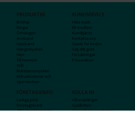
PRODUKTER
KUNDSERVICE
Bröllop
Hitta butik
Ringar
Bli medlem
Örhängen
Kundtjänst
Armband
Kontakta oss
Halsband
Guide för kedjor
Hängsmycken
Sälj ditt guld
Herr
Försäkringar
Till hemmet
Presentkort
Stål
Bokstavssmycken
Månadsstenar och
stjärntecken
FÖRETAGSINFO
KOLLA IN
Lediga jobb
Våra tävlingar
Företagskund
Guldlotten
Affiliateinformation
Graverbara produkter
Integritetspolicy
Rosa Bandet
Köpvillkor
Wolt
Tips & råd
Black Friday