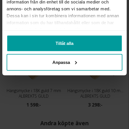
DETALJER
ihålig
information från din enhet till de sociala medier och
VIKT CA (GRAM)
0.44
annons- och analysföretag som vi samarbetar med.
Dessa kan i sin tur kombinera informationen med annan
information som du har tillhandahållit eller som de har
Liknande produkter
samlat in när du har använt deras tjänster.
Bästsäljare
Tillåt alla
Anpassa
Hängsmycke i 18K guld 7 mm
Hängsmycke i 18K guld 10 mm
ALBREKTS GULD
ALBREKTS GULD
1 598:-
3 298:-
Andra köpte även