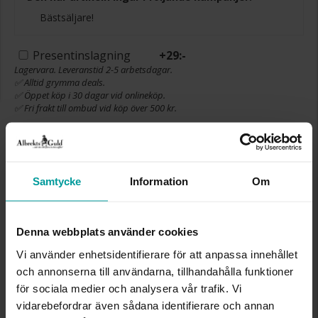
Bästsäljare!
Presentinslagning
+
29:-
Lagervara. Leveranstid 2-5 arbetsdagar.
✅ Alltid grymma deals.
✅ Öppet köp i 30 dagar vid onlineköp.
✅ Fri frakt till ombud vid köp över 500 kr.
LÄGG I VARUKORGEN
Samtycke
Information
Om
INFO
Denna webbplats använder cookies
BREDD CA (MM)
8.5
Vi använder enhetsidentifierare för att anpassa innehållet
HÖJD CA (MM)
10.06
och annonserna till användarna, tillhandahålla funktioner
VARUMÄRKE
Albrekts Guld
MATERIAL
Guld
för sociala medier och analysera vår trafik. Vi
ÄDELMETALL
18K Gold
vidarebefordrar även sådana identifierare och annan