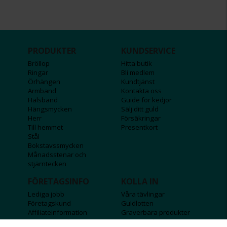
PRODUKTER
KUNDSERVICE
Bröllop
Hitta butik
Ringar
Bli medlem
Örhängen
Kundtjänst
Armband
Kontakta oss
Halsband
Guide för kedjor
Hängsmycken
Sälj ditt guld
Herr
Försäkringar
Till hemmet
Presentkort
Stål
Bokstavssmycken
Månadsstenar och
stjärntecken
FÖRETAGSINFO
KOLLA IN
Lediga jobb
Våra tävlingar
Företagskund
Guldlotten
Affiliateinformation
Graverbara produkter
Integritetspolicy
Rosa Bandet